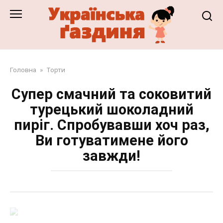
Перейти
до
змісту
Головна
»
Торти
Супер смачний та соковитий
турецький шоколадний
пиріг. Спробувавши хоч раз,
Ви готуватимене його
завжди!