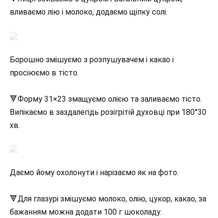
вливаємо лію і молоко, додаємо щіпку солі.
Борошно змішуємо з розпушувачем і какао і
просіюємо в тісто.
🔻Форму 31×23 змащуємо олією та заливаємо тісто.
Випікаємо в заздалегідь розігрітій духовці при 180°30
хв.
Даємо йому охолонути і нарізаємо як на фото.
🔻Для глазурі змішуємо молоко, олію, цукор, какао, за
бажанням можна додати 100 г шоколаду.