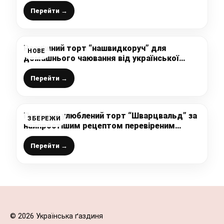
господині
Перейти →
Розкішний торт “нашвидкоруч” для
НОВЕ
домашнього чаювання від української
господині – дуже смачний і простий у
приготуванні
Перейти →
Печу свій улюблений торт “Шварцвальд” за
ЗБЕРЕЖИ
найпростішим рецептом перевіреним
роками! Він вийде у всіх! Любителі вишень і
шоколаду – зацінять!
Перейти →
© 2026 Українська ґаздиня