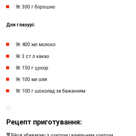
🌺 300 г борошно
Для глазурі:
🌺 400 мл молоко
🌺 3 ст л какао
🌺 150 г цукор
🌺 100 мл олія
🌺 100 г шоколад за бажанням
Рецепт приготування:
🔻Яйця збиваємо з цукром і ванільним цукром,