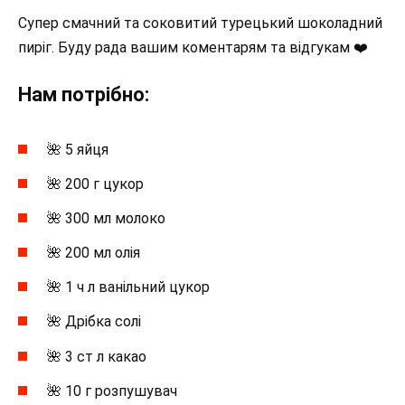
Супер смачний та соковитий турецький шоколадний
пиріг. Буду рада вашим коментарям та відгукам ❤️
Нам потрібно:
🌺 5 яйця
🌺 200 г цукор
🌺 300 мл молоко
🌺 200 мл олія
🌺 1 ч л ванільний цукор
🌺 Дрібка солі
🌺 3 ст л какао
🌺 10 г розпушувач