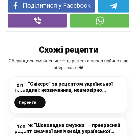
Поділитися у Facebook
Схожі рецепти
Обери щось смачненьке — ці рецепти зараз найчастіше
зберігають ❤️
Торт “Снікерс” за рецептом української
ХІТ
господині: незвичайний, неймовірно
смачний і красивий тортик до чаю
Перейти →
Пляцок “Шоколадна смужка” – прекрасний
ТОП
рецепт смачної випічки від української