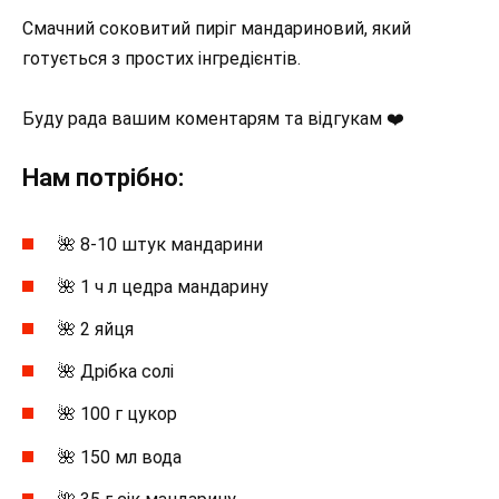
Смачний соковитий пиріг мандариновий, який
готується з простих інгредієнтів.
Буду рада вашим коментарям та відгукам ❤️
Нам потрібно:
🌺 8-10 штук мандарини
🌺 1 ч л цедра мандарину
🌺 2 яйця
🌺 Дрібка солі
🌺 100 г цукор
🌺 150 мл вода