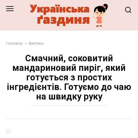
Перейти
до
змісту
Головна
»
Випічка
Смачний, соковитий
мандариновий пиріг, який
готується з простих
інгредієнтів. Готуємо до чаю
на швидку руку