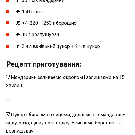
🌺 35 г сік мандарину
🌺 150 г олія
🌺 +/- 220 – 250 г борошно
🌺 10 г розпушувач
🌺 2 ч л ванільний цукор + 2 ч л цукор
Рецепт приготування:
🔻Мандарини заливаємо окропом і залишаємо на 15
хвилин.
🔻Цукор збиваємо з яйцями, додаємо сік мандарину,
воду, олію, щіпку солі, цедру. Всипаємо борошно та
розпушувач.