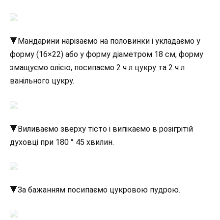
🔻Мандарини нарізаємо на половинки і укладаємо у
форму (16×22) або у форму діаметром 18 см, форму
змащуємо олією, посипаємо 2 ч л цукру та 2 ч л
ванільного цукру.
🔻Виливаємо зверху тісто і випікаємо в розігрітій
духовці при 180 ° 45 хвилин.
🔻За бажанням посипаємо цукровою пудрою.