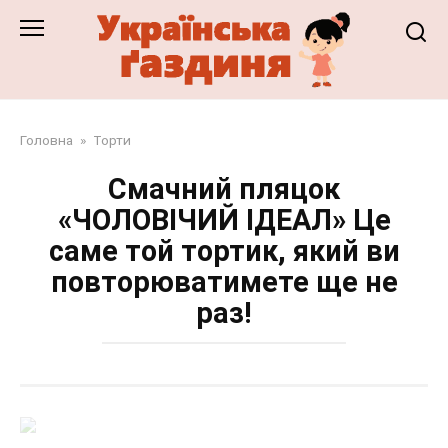
Перейти
до
змісту
Головна
»
Торти
Смачний пляцок
«ЧОЛОВІЧИЙ ІДЕАЛ» Це
саме той тортик, який ви
повторюватимете ще не
раз!