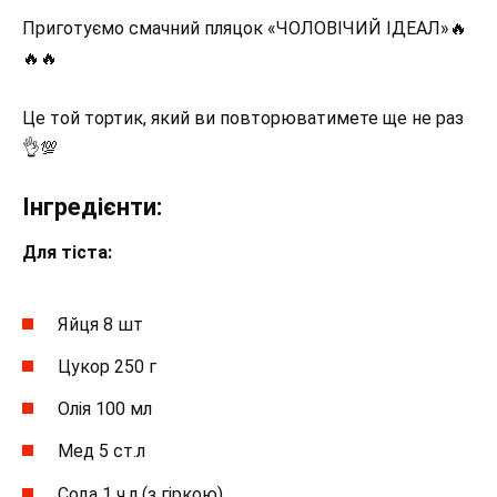
Приготуємо смачний пляцок «ЧОЛОВІЧИЙ ІДЕАЛ»🔥
🔥🔥
Це той тортик, який ви повторюватимете ще не раз
👌💯
Інгредієнти:
Для тіста:
Яйця 8 шт
Цукор 250 г
Олія 100 мл
Мед 5 ст.л
Сода 1 ч.л (з гіркою)