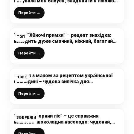
готувала моя бабуся, завдяки їй я люблю
готувати, тому раджу і вам
Перейти →
Торт “Жіночі примхи” – рецепт знахідка:
ТОП
виходить дуже смачний, ніжний, багатий
смаком, а готується “на швидку руку”
Перейти →
Сирник з маком за рецептом української
НОВЕ
господині – чудова випічка для
домашнього чаювання
Перейти →
Пляцок “Чорний ліс” – це справжня
ЗБЕРЕЖИ
вишнево-шоколадна насолода: чудовий,
перевірений рецепт від української
господині
Перейти →