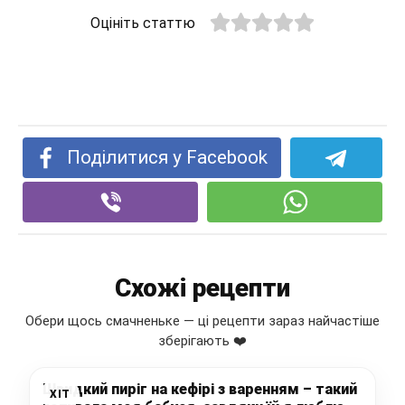
Оцініть статтю
Поділитися у Facebook
Схожі рецепти
Обери щось смачненьке — ці рецепти зараз найчастіше
зберігають ❤️
Швидкий пиріг на кефірі з варенням – такий
ХІТ