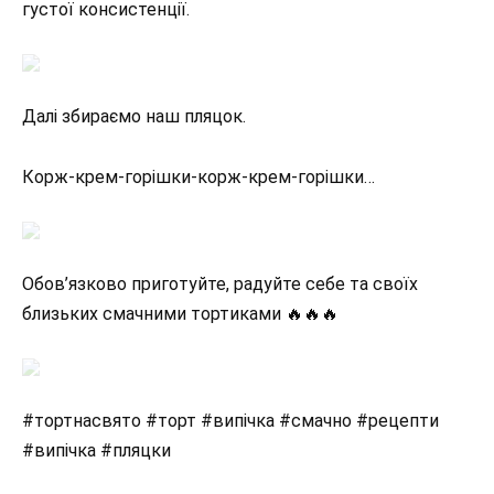
густої консистенції.
Далі збираємо наш пляцок.
Корж-крем-горішки-корж-крем-горішки…
Обов’язково приготуйте, радуйте себе та своїх
близьких смачними тортиками 🔥🔥🔥
#тортнасвято #торт #випічка #смачно #рецепти
#випічка #пляцки