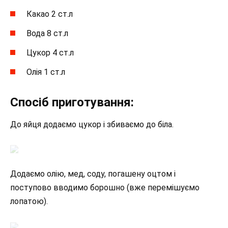
Какао 2 ст.л
Вода 8 ст.л
Цукор 4 ст.л
Олія 1 ст.л
Спосіб приготування:
До яйця додаємо цукор і збиваємо до біла.
Додаємо олію, мед, соду, погашену оцтом і
поступово вводимо борошно (вже перемішуємо
лопатою).