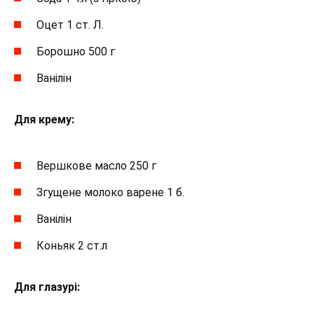
Оцет 1 ст. Л.
Борошно 500 г
Ванілін
Для крему:
Вершкове масло 250 г
Згущене молоко варене 1 б.
Ванілін
Коньяк 2 ст.л
Для глазурі: