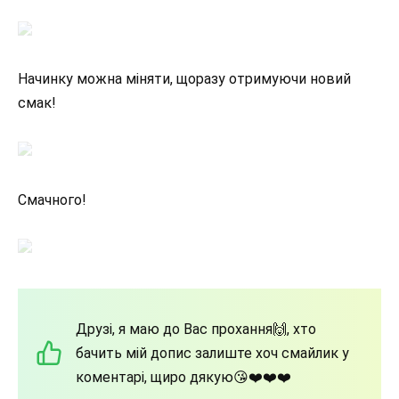
Начинку можна міняти, щоразу отримуючи новий
смак!
Смачного!
Друзі, я маю до Вас прохання🙌, хто
бачить мій допис залиште хоч смайлик у
коментарі, щиро дякую😘❤️❤️❤️