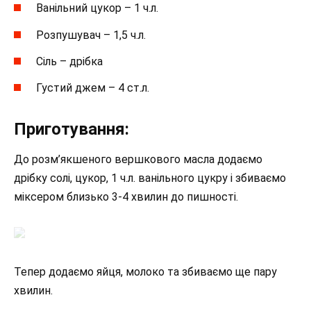
Ванільний цукор – 1 ч.л.
Розпушувач – 1,5 ч.л.
Сіль – дрібка
Густий джем – 4 ст.л.
Приготування:
До розм’якшеного вершкового масла додаємо
дрібку солі, цукор, 1 ч.л. ванільного цукру і збиваємо
міксером близько 3-4 хвилин до пишності.
Тепер додаємо яйця, молоко та збиваємо ще пару
хвилин.