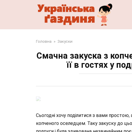
Перейти
до
змісту
Головна
»
Закуски
Смачна закуска з копч
її в гостях у по
Сьогодні хочу поділитися з вами простою,
копченого оселедцем. Таку закуску до цього
подруги і була здивована незвичайним поє