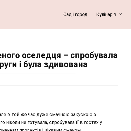
Сад і город
Кулінарія
еного оселедця – спробувала
други і була здивована
 але в той же час дуже смачною закускою з
 ніколи не готувала, спробувала її в гостях у
днанням продуктів і цікавим смаком.