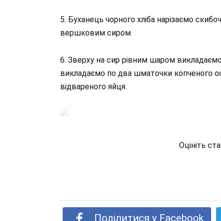
5. Буханець чорного хліба нарізаємо скиб
вершковим сиром.
6. Зверху на сир рівним шаром викладаємо 
викладаємо по два шматочки копченого о
відвареного яйця.
Оцініть ст
Поділитися у Facebook