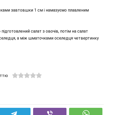
очками завтовшки 1 см і намазуємо плавленим
підготовлений салат з овочів, потім на салат
селедця, а між шматочками оселедця четвертинку
аттю