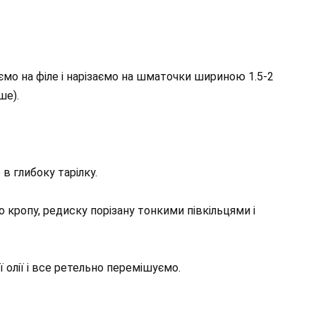
мо на філе і нарізаємо на шматочки шириною 1.5-2
ше).
в глибоку тарілку.
о кропу, редиску порізану тонкими півкільцями і
 олії і все ретельно перемішуємо.