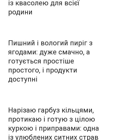
із квасолею для всієї
родини
Пишний і вологий пиріг з
ягодами: дуже смачно, а
готується простіше
простого, і продукти
доступні
Нарізаю гарбуз кільцями,
протикаю і готую з цілою
куркою і приправами: одна
із улюблених ситних страв