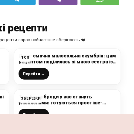
і рецепти
рецепти зараз найчастіше зберігають ❤️
Дуже смачна малосольна скумбрія: цим
ТОП
рецептом поділилась зі мною сестра із
Полтави. Готуємо “Сагудай зі скумбрії”
в домашніх умовах
Перейти →
ві
Такі бутерброди у вас стануть
ЗБЕРЕЖИ
улюбленими: готуються простіше-
простого, а так смачно, що з’їдаємо
миттєво
Перейти →