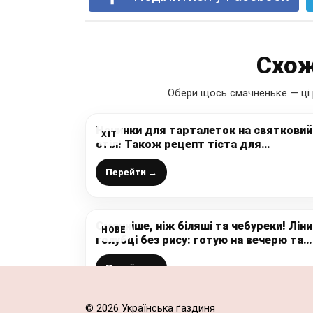
Схож
Обери щось смачненьке — ці 
Начинки для тарталеток на святковий
ХІТ
стіл! Також рецепт тіста для
тарталеток – завжди вдало і дуже
смачно
Перейти →
Смачніше, ніж біляші та чебуреки! Ліни
НОВЕ
голубці без рису: готую на вечерю та
обід
Перейти →
© 2026 Українська ґаздиня