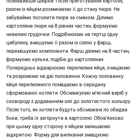
позбавивши шкірки. Після приготування картоплі,
разом із яйцем розминаємо її до стану пюре. Не
забуваймо посолити пюре за смаком. Ділимо
картопляне пюре на 8 рівних частин, формуємо
невеликі грудочки. Подрібнюємо на тертці одну
цибулину, вмішуємо її разом із сіллю у фарш,
перемішуємо компоненти. Фарш ділимо на 8 частин,
формуємо кульки, подібні до картопляних.
Попередньо відварюємо перепелині яйця, очищаємо
та розрізаємо на дві половинки. Кожну половинку
яйця перепелиного поміщаємо в середину
сформованої котлети. Обсмажуємо м’ясний виріб у
сковороді з додаванням олії до золотистого кольору.
Після того, як котлети будуть обсмажені по обидва
боки, треба їх загорнути в картоплю. Обов’язково
при цьому одну сторону з яйцем залишаємо
відкритою. Форму для випікання змащуємо