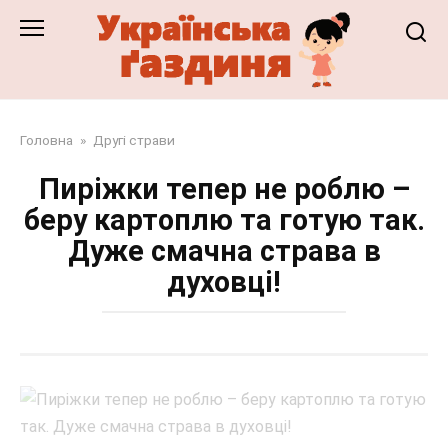
Перейти
до
змісту
Головна
»
Другі страви
Пиріжки тепер не роблю –
беру картоплю та готую так.
Дуже смачна страва в
духовці!