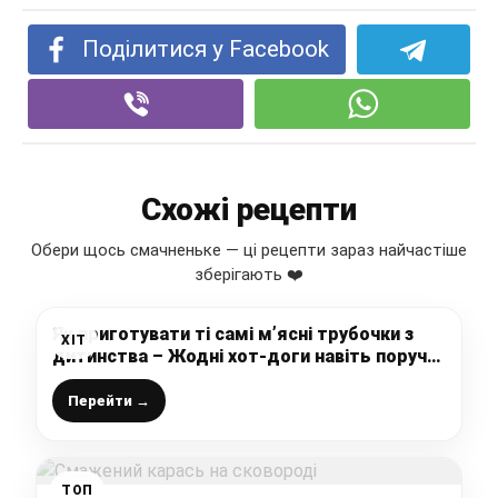
Поділитися у Facebook
Схожі рецепти
Обери щось смачненьке — ці рецепти зараз найчастіше
зберігають ❤️
Як приготувати ті самі м’ясні трубочки з
ХІТ
дитинства – Жодні хот-доги навіть поруч
не стояли!
Перейти →
ТОП