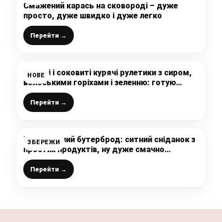
Смажений карась на сковороді – дуже
просто, дуже швидко і дуже легко
Перейти →
Смачні і соковиті курячі рулетики з сиром,
НОВЕ
волоськими горіхами і зеленню: готую
вечерю, яку любить вся сім’я
Перейти →
Картопляний бутерброд: ситний сніданок з
ЗБЕРЕЖИ
простих продуктів, ну дуже смачно
виходить
Перейти →