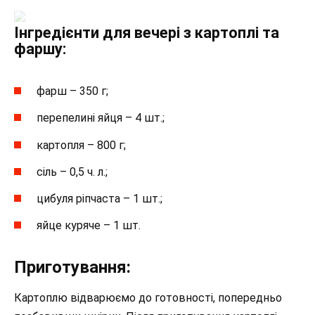
Інгредієнти для вечері з картоплі та
фаршу:
фарш – 350 г;
перепелині яйця – 4 шт.;
картопля – 800 г;
сіль – 0,5 ч. л.;
цибуля ріпчаста – 1 шт.;
яйце куряче – 1 шт.
Приготування:
Картоплю відварюємо до готовності, попередньо