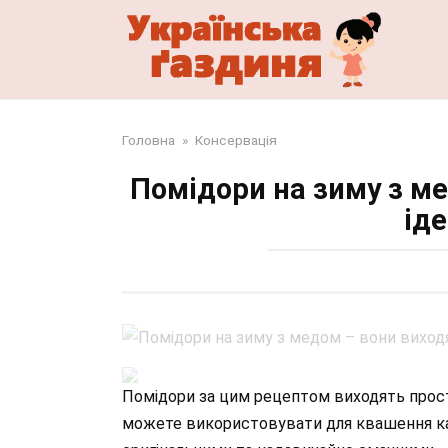
Перейти
до
змісту
Головна
»
Консервація
Помідори на зиму з м
ід
Помідори за цим рецептом виходять прост
можете використовувати для квашення ка