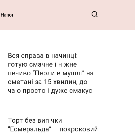
Напої
Вся справа в начинці:
готую смачне і ніжне
печиво “Перли в мушлі” на
сметані за 15 хвилин, до
чаю просто і дуже смакує
Торт без випічки
“Есмеральда” – покроковий