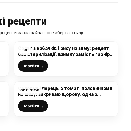
і рецепти
рецепти зараз найчастіше зберігають ❤️
Салат з кабачків і рису на зиму: рецепт
ТОП
без стерилізації, взимку замість гарніру
або на закуску – смакота
Перейти →
Солодкий перець в томаті половинками
ЗБЕРЕЖИ
на зиму: закриваю щороку, одна з
найсмачніших і найулюбленіших
заготовок моєї сім’ї
Перейти →