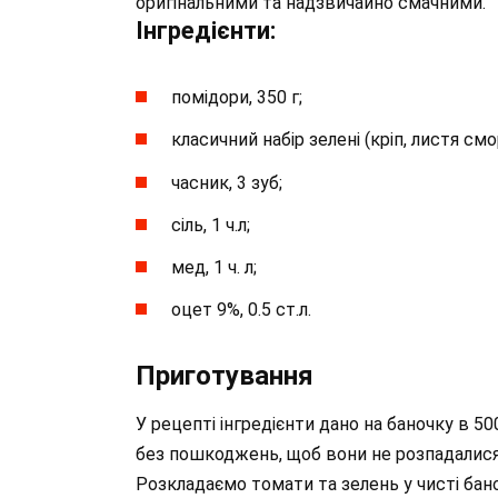
оригінальними та надзвичайно смачними.
Інгредієнти:
помідори, 350 г;
класичний набір зелені (кріп, листя см
часник, 3 зуб;
сіль, 1 ч.л;
мед, 1 ч. л;
оцет 9%, 0.5 ст.л.
Приготування
У рецепті інгредієнти дано на баночку в 50
без пошкоджень, щоб вони не розпадалися
Розкладаємо томати та зелень у чисті бан