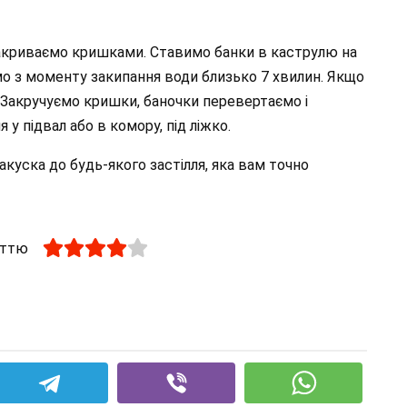
 накриваємо кришками. Ставимо банки в каструлю на
мо з моменту закипання води близько 7 хвилин. Якщо
н. Закручуємо кришки, баночки перевертаємо і
у підвал або в комору, під ліжко.
акуска до будь-якого застілля, яка вам точно
аттю