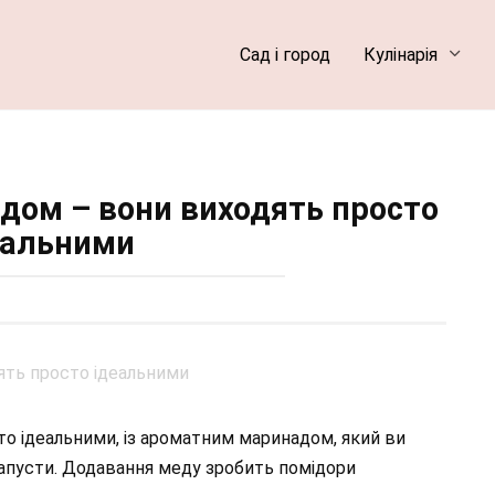
Сад і город
Кулінарія
едом – вони виходять просто
еальними
о ідеальними, із ароматним маринадом, який ви
пусти. Додавання меду зробить помідори