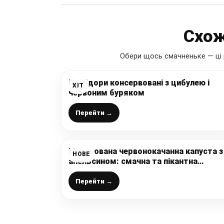
Схож
Обери щось смачненьке — ці 
Помідори консервовані з цибулею і
ХІТ
червоним буряком
Перейти →
Маринована червонокачанна капуста з
НОВЕ
апельсином: смачна та пікантна
заготовка на зиму, схожа з квашеною
капустою, але по-своєму з цікавим
Перейти →
смаком