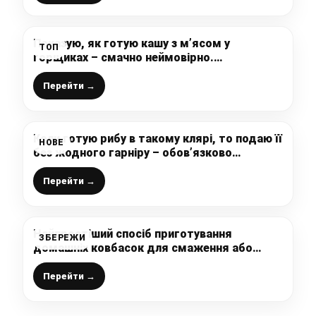
Показую, як готую кашу з м’ясом у
ТОП
горщиках – смачно неймовірно.
Рекомендую!
Перейти →
Коли готую рибу в такому клярі, то подаю її
НОВЕ
без жодного гарніру – обов’язково
приготуйте і спробуйте такий спосіб, рибка
виходить чудова!
Перейти →
Найпростіший спосіб приготування
ЗБЕРЕЖИ
домашніх ковбасок для смаження або
запікання без спеціальних знань, умінь і
навичок
Перейти →