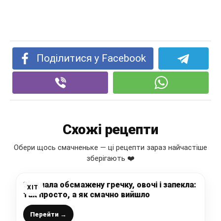
Поділитися у Facebook
Схожі рецепти
Обери щось смачненьке — ці рецепти зараз найчастіше
зберігають ❤️
З’єднала обсмажену гречку, овочі і запекла:
ХІТ
так просто, а як смачно вийшло
Перейти →