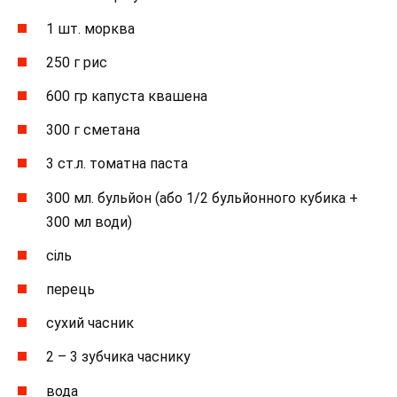
1 шт. морква
250 г рис
600 гр капуста квашена
300 г сметана
3 ст.л. томатна паста
300 мл. бульйон (або 1/2 бульйонного кубика +
300 мл води)
сіль
перець
сухий часник
2 – 3 зубчика часнику
вода