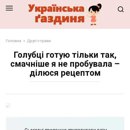
Перейти
до
змісту
Головна
»
Другі страви
Голубці готую тільки так,
смачніше я не пробувала –
ділюся рецептом