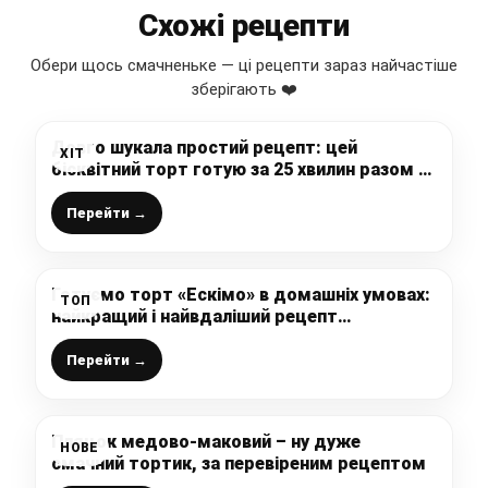
Схожі рецепти
Обери щось смачненьке — ці рецепти зараз найчастіше
зберігають ❤️
Довго шукала простий рецепт: цей
ХІТ
бісквітний торт готую за 25 хвилин разом з
випічкою, дуже смачний і при цьому
швидко і просто готується
Перейти →
Готуємо торт «Ескімо» в домашніх умовах:
ТОП
найкращий і найвдаліший рецепт
приготування, виходить так смачно, що
неможливо відірватись
Перейти →
Пляцок медово-маковий – ну дуже
НОВЕ
смачний тортик, за перевіреним рецептом