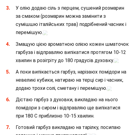
У олію додаю сіль з перцем, сушений розмарин
за смаком (розмарин можна замінити з
сумішшю італійських трав) подрібнений часник і
перемішую.
Змащую цією ароматною олією кожен шматочок
гарбуза і відправляю випікатися протягом 10-12
хвилин в розігріту до 180 градусів духовку.
А поки випікається гарбуз, нарізаюх помідори на
невеликі кубики, натираю на терці сир і часник,
додаю трохи солі, сметану і перемішую.
Дістаю гарбуз з духовки, викладаю на нього
помідори з сиром і відправляю ще випікатися
при 180 С приблизно 10-15 хвилин.
Готовий гарбуз викладаю на тарілку, посипаю