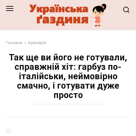
Перейти
до
змісту
Головна
»
Кулінарія
Так ще ви його не готували,
справжній хіт: гарбуз по-
італійськи, неймовірно
смачно, і готувати дуже
просто