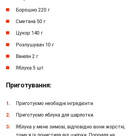
Борошно 220 г
Сметана 50 г
Цукор 140 г
Розпушувач 10 г
Ванілін 2 г
Яблука 5 шт
Приготування:
Приготуємо необхідні інгредієнти.
Приготуємо яблука для шарлотки.
Яблука у мене зимові, відповідно вони жорсткі,
тому я їх почистила від шкірки. Порізала на