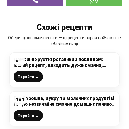
Схожі рецепти
Обери щось смачненьке — ці рецепти зараз найчастіше
зберігають ❤️
Домашні хрусткі рогалики з повидлом:
ХІТ
пісний рецепт, виходить дуже смачна,
швидка і проста випічка до чаю
Перейти →
Без борошна, цукру та молочних продуктів!
ТОП
Готую незвичайне смачне домашнє печиво,
яке можна навіть у піст, простий рецепт
Перейти →