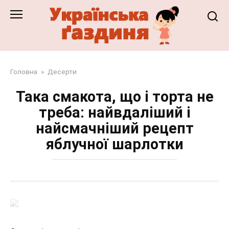
Перейти
до
змісту
Головна
»
Десерти
Така смакота, що і торта не
треба: найвдаліший і
найсмачніший рецепт
яблучної шарлотки