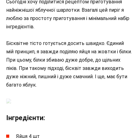
Сьогодні хочу поділитися рецептом приготування
найніжнішої яблучної шарлотки. Взагалі цей пиріг я
люблю за простоту приготування і мінімальний набір
інгредієнтів.
Бісквітне тісто готується досить швидко. Єдиний
мій принцип, я завжди поділяю яйця на жовтки і білки.
При цьому, білки збиваю дуже добре, до щільних
піків. При такому підході, бісквіт завжди виходить
дуже ніжний, пишний і дуже смачний. І ще, має бути
багато яблук.
Інгредієнти:
Яйця 4 шт