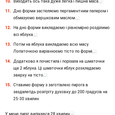
Виходить ось така дуже легка і пишна маса.
Дно форми застеляємо пергаментним папером і
обмазуємо вершковим маслом.
На дно форми викладаємо і рівномірно розділимо
всі яблука.
Потім на яблука викладаємо всю масу.
Лопаточкою вирівнюємо тісто по формі.
Додатково я почистила і порізала на шматочки
ще 2 яблука. Ці шматочки яблук розкладаємо
зверху на тісто.
Ставимо форму з заготівлею пирога в
заздалегідь розігріту духовку до 200 градусів на
25-30 хвилин.
У мене пиріг випікався 28 хвилин.