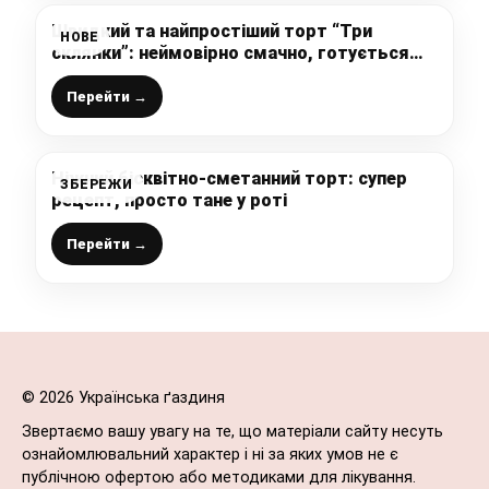
Швидкий та найпростіший торт “Три
НОВЕ
склянки”: неймовірно смачно, готується
легко “на швидку руку” без вагів, і можна
відразу подавати на стіл
Перейти →
Ніжний бісквітно-сметанний торт: супер
ЗБЕРЕЖИ
рецепт, просто тане у роті
Перейти →
© 2026 Українська ґаздиня
Звертаємо вашу увагу на те, що матеріали сайту несуть
ознайомлювальний характер і ні за яких умов не є
публічною офертою або методиками для лікування.