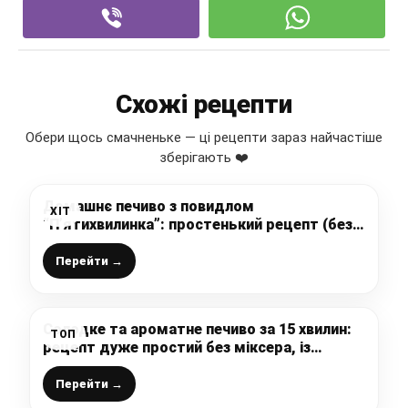
Схожі рецепти
Обери щось смачненьке — ці рецепти зараз найчастіше
зберігають ❤️
Домашнє печиво з повидлом
ХІТ
“П’ятихвилинка”: простенький рецепт (без
цукру і без яєць), а так смачно виходить,
що з’їдають миттєво
Перейти →
Солодке та ароматне печиво за 15 хвилин:
ТОП
рецепт дуже простий без міксера, із
простих інгредієнтів – це, мабуть,
найпростіше печиво, яке я робила
Перейти →