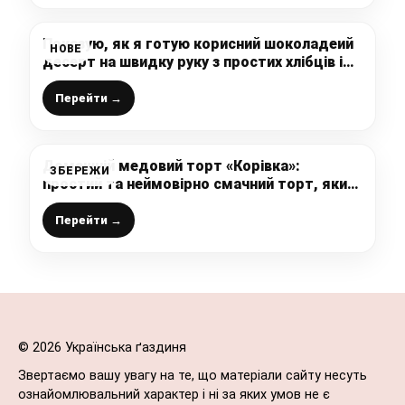
Показую, як я готую корисний шоколадеий
НОВЕ
десерт на швидку руку з простих хлібців і
банана: без випічки і цукру, просто і швидко
Перейти →
Домашній медовий торт «Корівка»:
ЗБЕРЕЖИ
простий та неймовірно смачний торт, який
повинен бути у вас у записничку
Перейти →
© 2026 Українська ґаздиня
Звертаємо вашу увагу на те, що матеріали сайту несуть
ознайомлювальний характер і ні за яких умов не є