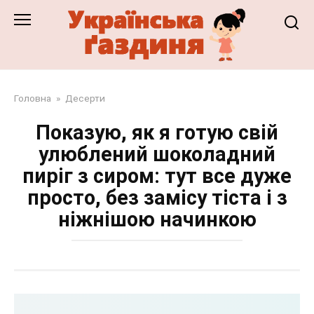
Перейти
до
змісту
Головна
»
Десерти
Показую, як я готую свій
улюблений шоколадний
пиріг з сиром: тут все дуже
просто, без замісу тіста і з
ніжнішою начинкою