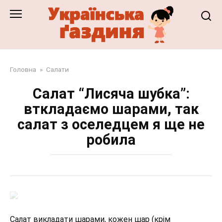
Перейти
до
змісту
Головна
»
Салати
Салат “Лисяча шубка”:
вткладаємо шарами, так
салат з оселедцем я ще не
робила
Салат викладати шарами, кожен шар (крім