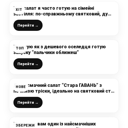
Цей салат я часто готую на сімейні
ХІТ
застілля: по-справжньому святковий, дуже
смачний і готується дуже просто і легко
Перейти →
Показую як з дешевого оселедця готую
ТОП
закуску “пальчики оближеш”
Перейти →
Дуже смачний салат “Стара ГАВАНЬ” з
НОВЕ
печінкою тріски, ідеально на святковий стіл
і не тільки
Перейти →
Пропоную вам один із найсмачніших
ЗБЕРЕЖИ