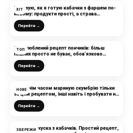
Показую, як я готую кабачки з фаршем по-
ХІТ
новому: продукти прості, а страва
незвичайна і дуже смачна
Перейти →
Мій улюблений рецепт пончиків: більш
ТОП
пишних просто не буває, обов’язково
спробуйте
Перейти →
Останнім часом мариную скумбрію тільки
НОВЕ
за цим рецептом, інші навіть і пробувати не
хочеться: дуже вдалий рецепт, рибка
смачна і ароматна
Перейти →
Смачна закуска з кабачків. Простий рецепт,
ЗБЕРЕЖИ