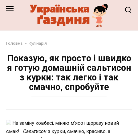
Перейти
до
змісту
Головна
»
Кулінарія
Показую, як просто і швидко
я готую домашній сальтисон
з курки: так легко і так
смачно, спробуйте
На заміну ковбасі, міняю м’ясо і щоразу новий
смак!
Сальтисон
з курки, смачно, красиво, а