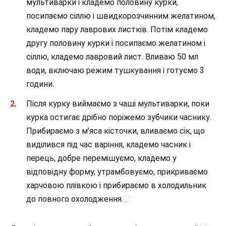
мультиварки і кладемо половину курки,
посипаємо сіллю і швидкорозчинним желатином,
кладемо пару лаврових листків. Потім кладемо
другу половину курки і посипаємо желатином і
сіллю, кладемо лавровий лист. Вливаю 50 мл
води, включаю режим тушкування і готуємо 3
години.
Після курку виймаємо з чаші мультиварки, поки
курка остигає дрібно поріжемо зубчики часнику.
Прибираємо з м’яса кісточки, вливаємо сік, що
виділився під час варіння, кладемо часник і
перець, добре перемішуємо, кладемо у
відповідну форму, утрамбовуємо, прикриваємо
харчовою плівкою і прибираємо в холодильник
до повного охолодження.