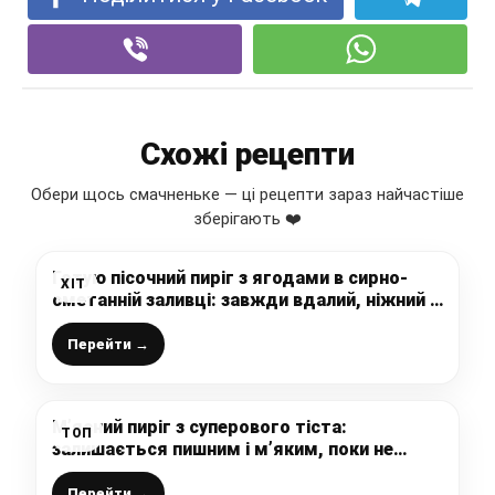
Схожі рецепти
Обери щось смачненьке — ці рецепти зараз найчастіше
зберігають ❤️
Готую пісочний пиріг з ягодами в сирно-
ХІТ
сметанній заливці: завжди вдалий, ніжний і
неймовірно смачний рецепт випічки до чаю
Перейти →
М’ясний пиріг з суперового тіста:
ТОП
залишається пишним і м’яким, поки не
закінчиться, це тісто вас приємно здивує
Перейти →