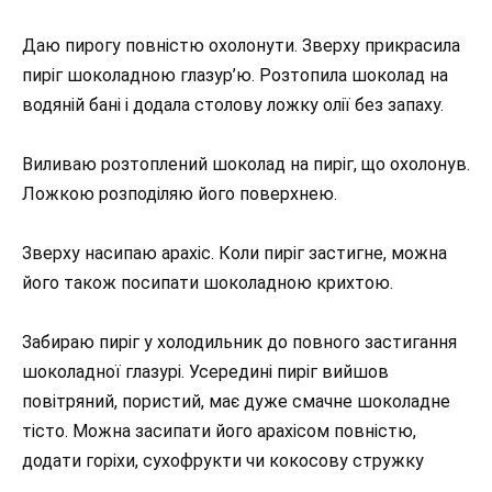
Даю пирогу повністю охолонути. Зверху прикрасила
пиріг шоколадною глазур’ю. Розтопила шоколад на
водяній бані і додала столову ложку олії без запаху.
Виливаю розтоплений шоколад на пиріг, що охолонув.
Ложкою розподіляю його поверхнею.
Зверху насипаю арахіс. Коли пиріг застигне, можна
його також посипати шоколадною крихтою.
Забираю пиріг у холодильник до повного застигання
шоколадної глазурі. Усередині пиріг вийшов
повітряний, пористий, має дуже смачне шоколадне
тісто. Можна засипати його арахісом повністю,
додати горіхи, сухофрукти чи кокосову стружку