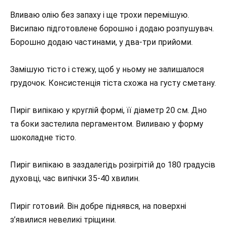
Вливаю олію без запаху і ще трохи перемішую.
Висипаю підготовлене борошно і додаю розпушувач.
Борошно додаю частинами, у два-три прийоми.
Замішую тісто і стежу, щоб у ньому не залишалося
грудочок. Консистенція тіста схожа на густу сметану.
Пиріг випікаю у круглій формі, її діаметр 20 см. Дно
та боки застелила пергаментом. Виливаю у форму
шоколадне тісто.
Пиріг випікаю в заздалегідь розігрітій до 180 градусів
духовці, час випічки 35-40 хвилин.
Пиріг готовий. Він добре піднявся, на поверхні
з’явилися невеликі тріщини.