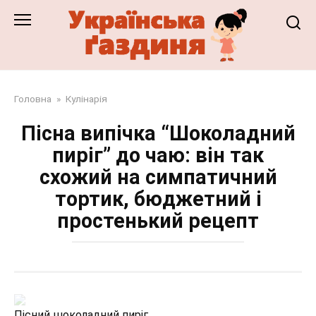
Перейти
до
змісту
Головна
»
Кулінарія
Пісна випічка “Шоколадний
пиріг” до чаю: він так
схожий на симпатичний
тортик, бюджетний і
простенький рецепт
Пісний шоколадний пиріг