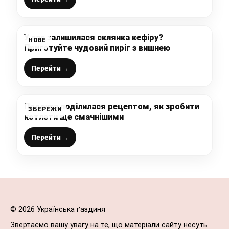
У вас залишилася склянка кефіру?
НОВЕ
Приготуйте чудовий пиріг з вишнею
Перейти →
Подруга поділилася рецептом, як зробити
ЗБЕРЕЖИ
котлети ще смачнішими
Перейти →
© 2026 Українська ґаздиня
Звертаємо вашу увагу на те, що матеріали сайту несуть