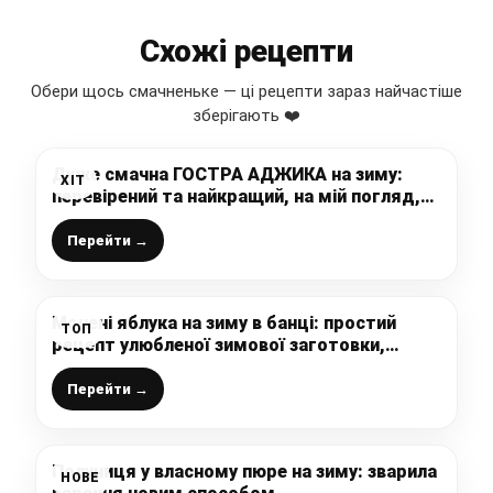
Схожі рецепти
Обери щось смачненьке — ці рецепти зараз найчастіше
зберігають ❤️
Дуже смачна ГОСТРА АДЖИКА на зиму:
ХІТ
перевірений та найкращий, на мій погляд,
рецепт вареної аджики, де вдало підібрані
пропорції і інгредієнти
Перейти →
Мочені яблука на зиму в банці: простий
ТОП
рецепт улюбленої зимової заготовки,
щороку готую побільше
Перейти →
Полуниця у власному пюре на зиму: зварила
НОВЕ