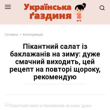
Перейти
до
змісту
Головна
»
Консервація
Пікантний салат із
баклажанів на зиму: дуже
смачний виходить, цей
рецепт на повторі щороку,
рекомендую