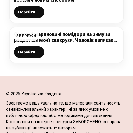
варення новим способом
Перейти →
Солодкі мариновані помідори на зиму за
ЗБЕРЕЖИ
рецептом моєї свекрухи. Чоловік випиває
розсіл увесь до краплі
Перейти →
© 2026 Українська ґаздиня
Звертаємо вашу увагу на те, що матеріали сайту несуть
ознайомлювальний характер і ні за яких умов не є
публічною офертою або методиками для лікування.
Копіювання на інтернет ресурси ЗАБОРОНЕНО, всі права
на публікації належать їх авторам.