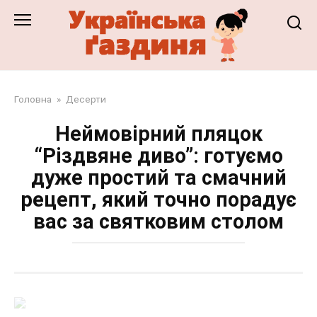
Перейти
до
змісту
Головна
»
Десерти
Неймовірний пляцок
“Різдвяне диво”: готуємо
дуже простий та смачний
рецепт, який точно порадує
вас за святковим столом