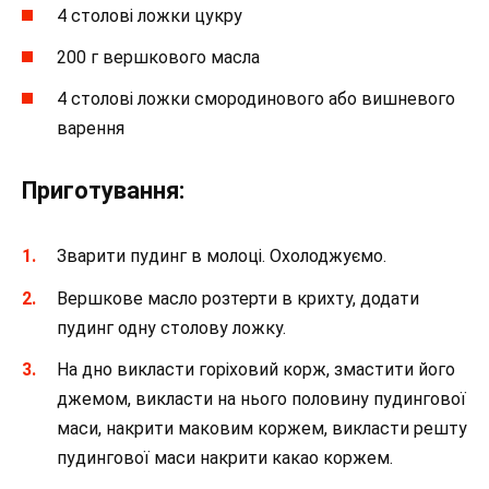
4 столові ложки цукру
200 г вершкового масла
4 столові ложки смородинового або вишневого
варення
Приготування:
Зварити пудинг в молоці. Охолоджуємо.
Вершкове масло розтерти в крихту, додати
пудинг одну столову ложку.
На дно викласти горіховий корж, змастити його
джемом, викласти на нього половину пудингової
маси, накрити маковим коржем, викласти решту
пудингової маси накрити какао коржем.