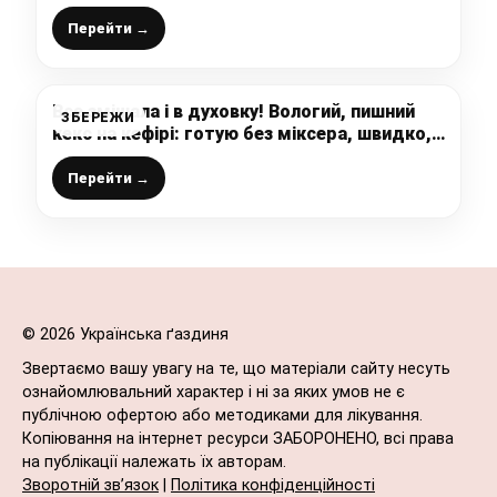
Перейти →
Все змішала і в духовку! Вологий, пишний
ЗБЕРЕЖИ
кекс на кефірі: готую без міксера, швидко,
просто та неймовірно смачно
Перейти →
© 2026 Українська ґаздиня
Звертаємо вашу увагу на те, що матеріали сайту несуть
ознайомлювальний характер і ні за яких умов не є
публічною офертою або методиками для лікування.
Копіювання на інтернет ресурси ЗАБОРОНЕНО, всі права
на публікації належать їх авторам.
Зворотній зв’язок
|
Політика конфіденційності