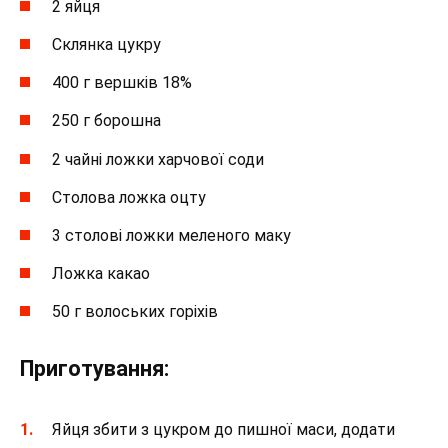
2 яйця
Склянка цукру
400 г вершків 18%
250 г борошна
2 чайні ложки харчової соди
Столова ложка оцту
3 столові ложки меленого маку
Ложка какао
50 г волоських горіхів
Приготування:
Яйця збити з цукром до пишної маси, додати