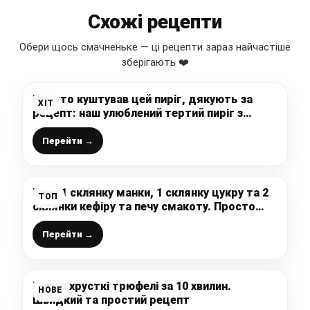
Схожі рецепти
Обери щось смачненьке — ці рецепти зараз найчастіше
зберігають ❤️
Всі, хто куштував цей пиріг, дякують за
ХІТ
рецепт: наш улюблений тертий пиріг з
ягодами
Перейти →
Беру 1 склянку манки, 1 склянку цукру та 2
ТОП
склянки кефіру та печу смакоту. Просто
змішайте інгредієнти та випікайте
Перейти →
Готую хрусткі трюфелі за 10 хвилин.
НОВЕ
Швидкий та простий рецепт