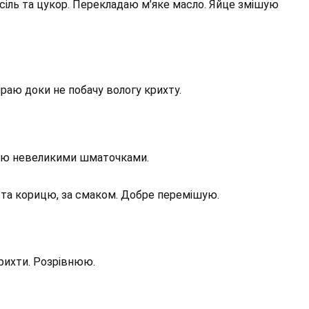
іль та цукор. Перекладаю м’яке масло. Яйце змішую
раю доки не побачу вологу крихту.
заю невеликими шматочками.
та корицю, за смаком. Добре перемішую.
рихти. Розрівнюю.