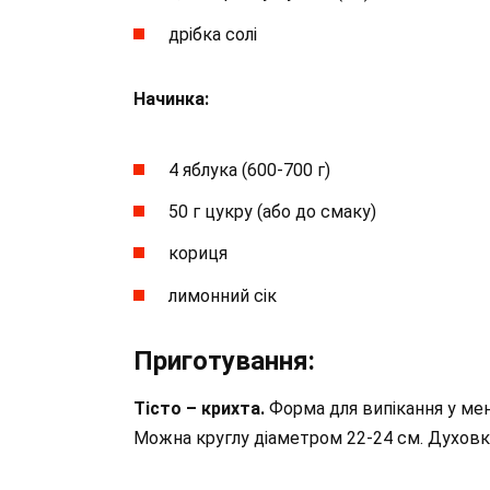
дрібка солі
Начинка:
4 яблука (600-700 г)
50 г цукру (або до смаку)
кориця
лимонний сік
Приготування:
Тісто – крихта.
Форма для випікання у мен
Можна круглу діаметром 22-24 см. Духовку