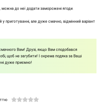
, можна до неї додати заморожені ягоди.
 у приготуванні, але дуже смачно, відмінний варіант
мачного Вам! Друзі, якщо Вам сподобався
бі, щоб не загубити! І окрема подяка за Ваші
ені дуже приємно!
аттю