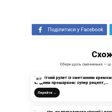
Поділитися у Facebook
Схож
Обери щось смачненьке — ці 
Бісквітний рулет із сметанним кремом 
ХІТ
ягідним прошарком: супер рецепт,
жодної тріщинки, легкий та ніжний
десерт до чаю, який сподобається вс
Перейти →
Розповім, як приготувати ніжний і ду