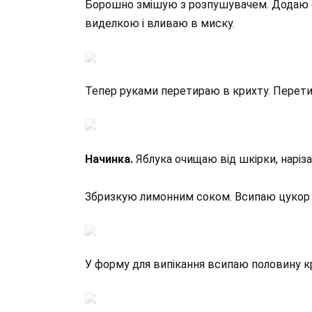
Борошно змішую з розпушувачем. Додаю с
виделкою і вливаю в миску.
Тепер руками перетираю в крихту. Перети
Начинка.
Яблука очищаю від шкірки, нарі
Збризкую лимонним соком. Всипаю цукор 
У форму для випікання всипаю половину к