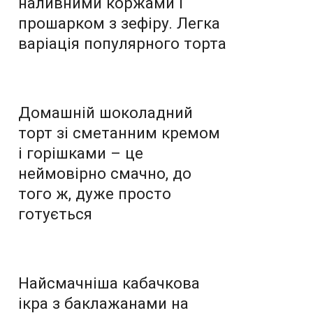
наливними коржами і
прошарком з зефіру. Легка
варіація популярного торта
Домашній шоколадний
торт зі сметанним кремом
і горішками – це
неймовірно смачно, до
того ж, дуже просто
готується
Найсмачніша кабачкова
ікра з баклажанами на