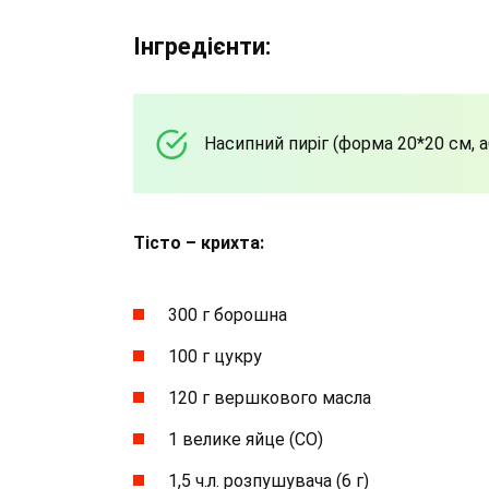
Інгредієнти:
Насипний пиріг (форма 20*20 см, 
Тісто – крихта:
300 г борошна
100 г цукру
120 г вершкового масла
1 велике яйце (СО)
1,5 ч.л. розпушувача (6 г)