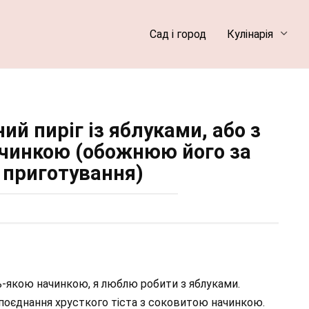
Сад і город
Кулінарія
й пиріг із яблуками, або з
чинкою (обожнюю його за
 приготування)
ь-якою начинкою, я люблю робити з яблуками.
поєднання хрусткого тіста з соковитою начинкою.