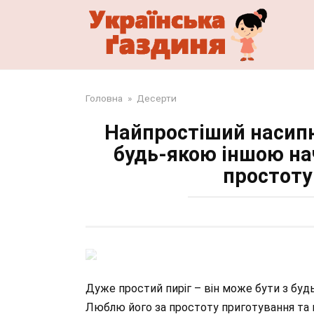
Перейти
до
змісту
Головна
»
Десерти
Найпростіший насипни
будь-якою іншою на
простоту
Дуже простий пиріг – він може бути з буд
Люблю його за простоту приготування та 