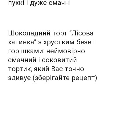
пухкі і дуже смачні
Шоколадний торт “Лісова
хатинка” з хрустким безе і
горішками: неймовірно
смачний і соковитий
тортик, який Вас точно
здивує (зберігайте рецепт)