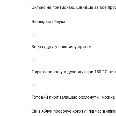
Сильно не притискаю, швидше за все пр
Викладаю яблука.
Зверху другу половину крихти.
Пиріг переношу в духовку і при 180 ° С вип
Готовий пиріг залишаю охолонути і можна 
Сік з яблук просочує крихту і під час випі