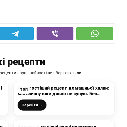
і рецепти
рецепти зараз найчастіше зберігають ❤️
і
Найпростіший рецепт домашньої халви:
ТОП
магазинну вже давно не купую. Без
цукру і борошна (ПП рецепт)
ім
Перейти →
же
Ароматні та ніжні сирні рулетики з