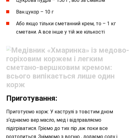
Цукрова пудра – 150 г , або за смаком
Ван.цукор – 10 г
Або якщо тільки сметанний крем, то – 1 кг
сметани. А все інше у тій же кількості
Приготування:
Приготуємо корж: У каструлі з товстим дном
з‘єднаємо вер.масло, мед і відправляємо
підігріватися. Гріємо до тих пір ,аж поки все
розтопиться. Знімаємо з вогню , додаємо соду і