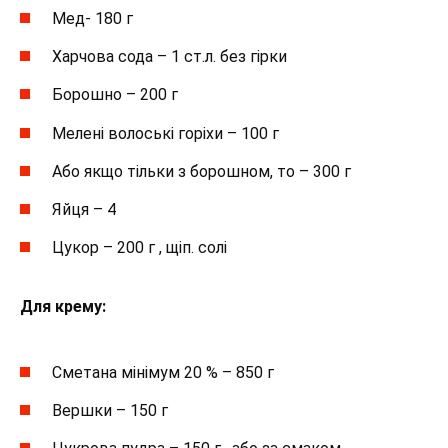
Мед- 180 г
Харчова сода – 1 ст.л. без гірки
Борошно – 200 г
Мелені волоські горіхи – 100 г
Або якщо тільки з борошном, то – 300 г
Яйця – 4
Цукор – 200 г , щіп. солі
Для крему:
Сметана мінімум 20 % – 850 г
Вершки – 150 г