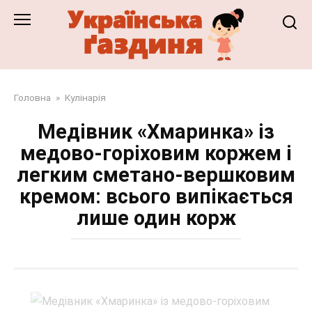
Перейти
до
змісту
Головна
»
Кулінарія
Медівник «Хмаринка» із
медово-горіховим коржем і
легким сметано-вершковим
кремом: всього випікається
лише один корж