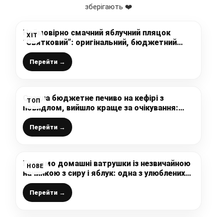
зберігають ❤️
Неймовірно смачний яблучний пляцок
ХІТ
“Святковий”: оригінальний, бюджетний
варіант десерту до чаю, який повине бути у
записничку кожної господиньки
Перейти →
Спекла бюджетне печиво на кефірі з
ТОП
повидлом, вийшло краще за очікування:
апетитна хрумка скоринка з горіхів,
усередині м’яке ніжне тісто, а в центрі
Перейти →
смачне повидло
Готуємо домашні ватрушки із незвичайною
НОВЕ
начинкою з сиру і яблук: одна з улюблених
здобних випічок нашої сім’ї – м’якенькі,
пухкі і дуже смачні
Перейти →