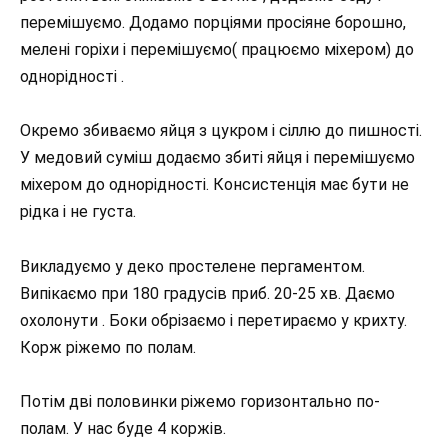
перемішуємо. Додамо порціями просіяне борошно,
мелені горіхи і перемішуємо( працюємо міхером) до
однорідності .
Окремо збиваємо яйця з цукром і сіллю до пишності.
У медовий суміш додаємо збиті яйця і перемішуємо
міхером до однорідності. Консистенція має бути не
рідка і не густа.
Викладуємо у деко простелене пергаментом.
Випікаємо при 180 градусів приб. 20-25 хв. Даємо
охолонути . Боки обрізаємо і перетираємо у крихту.
Корж ріжемо по полам.
Потім дві половинки ріжемо горизонтально по-
полам. У нас буде 4 коржів.