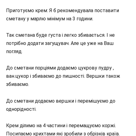
Приготуємо крем: Я б рекомендувала поставити
сметану у марлю мінімум на 3 години.
Так сметана буде густа і легко збивається. І не
потрібно додати загущувач. Але це уже на Ваш
погляд.
До сметани порціями додаємо цукрову пудру ,
ван.цукор і збиваємо до пишності. Вершки також
збиваємо.
До сметани додаємо вершки і перемішуємо до
однорідності.
Крем ділимо на 4 частини і перемащуємо коржі.
Посипаємо крихтами які зробили з обрізків країв.