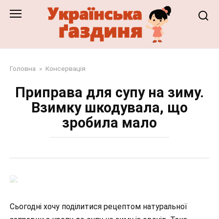
Перейти
до
змісту
Головна
»
Консервація
Приправа для супу на зиму.
Взимку шкодувала, що
зробила мало
Сьогодні хочу поділитися рецептом натуральної