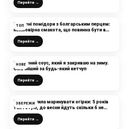
(смачно і яскравий колір)
Перейти →
Квашені помідори з болгарським перцем:
ТОП
неймовірна смакота, що повинна бути в
записничку кожної господині
Перейти →
Розкішний соус, який я закриваю на зиму.
НОВЕ
Смачніший за будь-який кетчуп
Перейти →
Мама навчила маринувати огірки: 5 років
ЗБЕРЕЖИ
так готую, до весни йдуть скільки б не
зробила
Перейти →