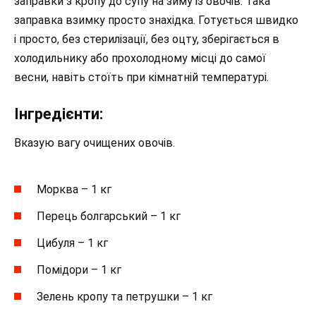
заправки з кропу до супу на зиму із овочів. Така
заправка взимку просто знахідка. Готується швидко
і просто, без стерилізації, без оцту, зберігається в
холодильнику або прохолодному місці до самої
весни, навіть стоїть при кімнатній температурі.
Інгредієнти:
Вказую вагу очищених овочів.
Морква – 1 кг
Перець болгарський – 1 кг
Цибуля – 1 кг
Помідори – 1 кг
Зелень кропу та петрушки – 1 кг