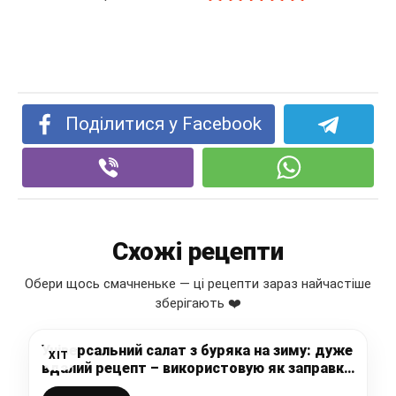
Поділитися у Facebook
Схожі рецепти
Обери щось смачненьке — ці рецепти зараз найчастіше
зберігають ❤️
Універсальний салат з буряка на зиму: дуже
ХІТ
вдалий рецепт – використовую як заправку,
як салат, чи як доповнення до інших страв