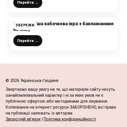
нашій родині
Перейти →
Найсмачніша кабачкова ікра з баклажанами
ЗБЕРЕЖИ
на зиму
Перейти →
© 2026 Українська ґаздиня
Звертаємо вашу увагу на те, що матеріали сайту несуть
ознайомлювальний характер і ні за яких умов не є
публічною офертою або методиками для лікування.
Копіювання на інтернет ресурси ЗАБОРОНЕНО, всі права
на публікації належать їх авторам.
Зворотній зв’язок
|
Політика конфіденційності