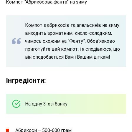
Компот “Абрикосова фанта” на зиму
Компот з абрикосів та апельсинів на зиму
виходить ароматним, кисло-солодким,
чимось схожим на “Фанту”. Обов’язково
приготуйте цей компот, і я сподіваюся, що
він сподобається Вам і Вашим діткам!
Інгредієнти:
На одну 3-х л банку
Абрикоси – 500-600 грам