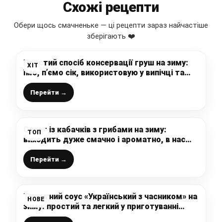
Схожі рецепти
Обери щось смачненьке — ці рецепти зараз найчастіше
зберігають ❤️
Простий спосіб консервації груш на зиму:
ХІТ
їмо, п’ємо сік, використовую у випічці та
пригощаю гостей (хто пробує – просить
рецепт)
Перейти →
Салат із кабачків з грибами на зиму:
ТОП
виходить дуже смачно і ароматно, в нас
такий салат просто “зникає” зі столу
Перейти →
Томатний соус «Український з часником» на
НОВЕ
зиму: простий та легкий у приготуванні
рецепт, який давно полюбився і прижився в