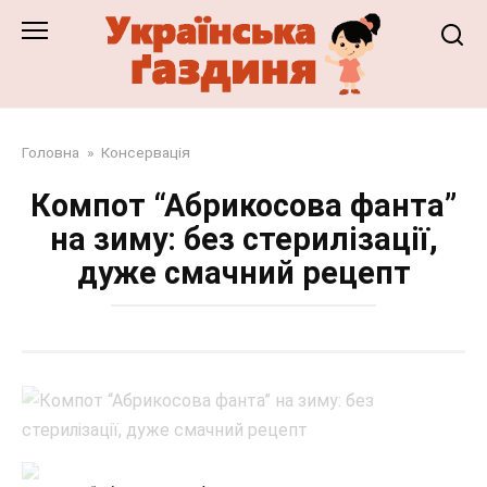
Перейти
до
змісту
Головна
»
Консервація
Компот “Абрикосова фанта”
на зиму: без стерилізації,
дуже смачний рецепт