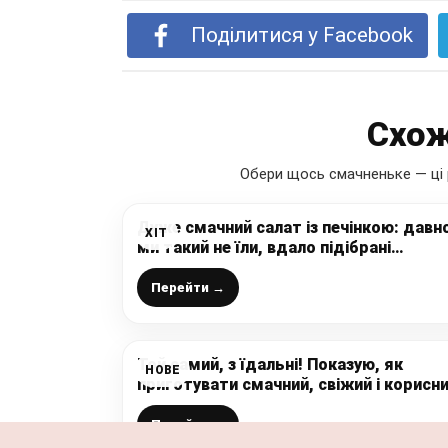
Поділитися у Facebook
Схож
Обери щось смачненьке — ці 
Дуже смачний салат із печінкою: давн
ХІТ
ми такий не їли, вдало підібрані
інгредієнти, а в результаті всі
задоволені і ситі
Перейти →
Той самий, з їдальні! Показую, як
НОВЕ
приготувати смачний, свіжий і корисн
салат з капусти і оцтом, як колись в
їдальнях – дуже смачно і просто
Перейти →