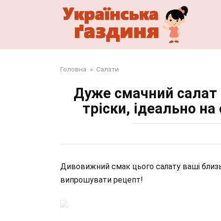
Перейти
до
змісту
Головна
»
Салати
Дуже смачний салат 
тріски, ідеально на 
Дивовижний смак цього салату ваші близьк
випрошувати рецепт!