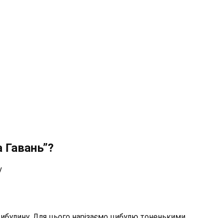
а Гавань”?
у
цибулину. Для цього нарізаємо цибулю тоненькими