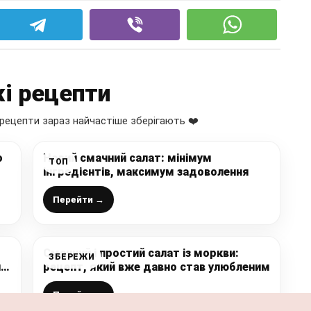
і рецепти
рецепти зараз найчастіше зберігають ❤️
о
Новий смачний салат: мінімум
ТОП
інгредієнтів, максимум задоволення
Перейти →
Смачний і простий салат із моркви:
ЗБЕРЕЖИ
ий
рецепт, який вже давно став улюбленим
Перейти →