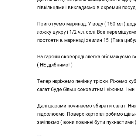
півкільцями і викладаємо в окремий посуд
Приготуємо маринад: У воду ( 150 мл ) до
ложку цукру і 1/2 ч.л. солі. Все перемішу
постояти в маринаді хвилин 15. (Така цибу
На гарячій сковороді злегка обсмажуємо во
( НЕ дрібнимо! )
Тепер наріжемо печінку тріски. Ріжемо куб
салат буде більш соковитим і ніжним. І 
Далі шарами починаємо збирати салат: Ни
підсолюємо. Поверх картоплі робимо щільн
зачіпаємо ( вони повинні бути пухнастими )