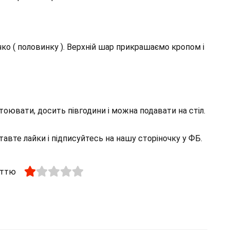
ко ( половинку ). Верхній шар прикрашаємо кропом і
тоювати, досить півгодини і можна подавати на стіл.
авте лайки і підписуйтесь на нашу сторіночку у ФБ.
аттю