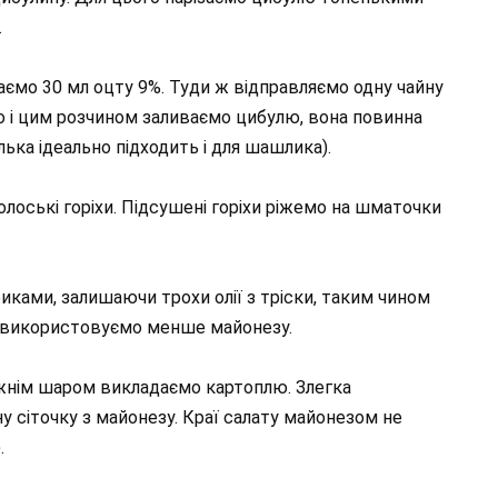
.
даємо 30 мл оцту 9%. Туди ж відправляємо одну чайну
ємо і цим розчином заливаємо цибулю, вона повинна
лька ідеально підходить і для шашлика).
лоські горіхи. Підсушені горіхи ріжемо на шматочки
иками, залишаючи трохи олії з тріски, таким чином
ми використовуємо менше майонезу.
жнім шаром викладаємо картоплю. Злегка
у сіточку з майонезу. Краї салату майонезом не
.