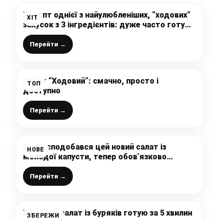
Рецепт однієї з найулюбленіших, “ходових”
ХІТ
закусок з 3 інгредієнтів: дуже часто готую,
бо це супер просто і смачно
Перейти →
Салат “Ходовий”: смачно, просто і
ТОП
доступно
Перейти →
Дуже сподобався цей новий салат із
НОВЕ
молодої капусти, тепер обов’язково
будемо частіше його готувати
Перейти →
Швидкий салат із буряків готую за 5 хвилин
ЗБЕРЕЖИ