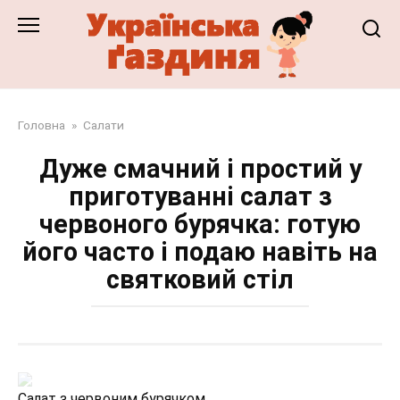
Перейти
до
змісту
Головна
»
Салати
Дуже смачний і простий у
приготуванні салат з
червоного бурячка: готую
його часто і подаю навіть на
святковий стіл
Салат з червоним бурячком