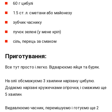
60 г цибулі
1.5 ст. л. сметани або майонезу
зубчик часнику
пучок зелені (у мене кріп)
сіль, перець за смаком
Приготування:
Все тут просто і легко. Відварюємо яйця та буряк.
На олії обсмажуємо 3 хвилини нарізану цибулю.
Додаємо нарізані кружечками огірочки, і смажимо ще
5 хвилин.
Видавлюємо часник, перемішуємо і готуємо ще 2