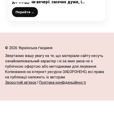
до обіду чи вечері: смачно дуже, і
готується простіше ніж вінегрет,
спробуйте обов’язково – не пошкодуєте
Перейти →
© 2026 Українська ґаздиня
Звертаємо вашу увагу на те, що матеріали сайту несуть
ознайомлювальний характер і ні за яких умов не є
публічною офертою або методиками для лікування.
Копіювання на інтернет ресурси ЗАБОРОНЕНО, всі права
на публікації належать їх авторам.
Зворотній зв’язок
|
Політика конфіденційності