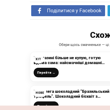
Поділитися у Facebook
Схож
Обери щось смачненьке — ці 
В магазині більше не купую, готую
ХІТ
вдома сама: найсмачніші домашні
цукерки “РАФАЕЛЛО” і “БАУНТІ” без
хімії і зайвого цукру
Перейти →
Торт мега шоколадний “Бразильський
НОВЕ
трюфель”. Шоколадний бісквіт з
трюфельним кремом
Перейти →