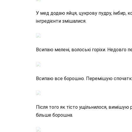
У мед додаю яйця, цукрову пудру, імбир, к
інгредієнти змішалися.
Всипаю мелені, волоські горіхи. Недовго 
Всипаю все борошно. Перемішую спочатк
Після того як тісто ущільнилося, вимішую 
більше борошна.