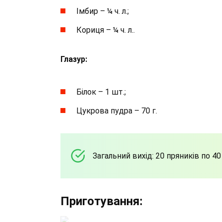
Імбир – ¼ ч. л.;
Кориця – ¼ ч. л..
Глазур:
Білок – 1 шт.;
Цукрова пудра – 70 г.
Загальний вихід: 20 пряників по 40
Приготування: