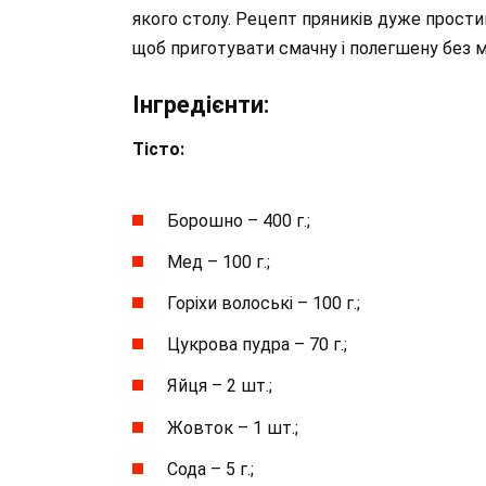
якого столу. Рецепт пряників дуже простий
щоб приготувати смачну і полегшену без ма
Інгредієнти:
Тісто:
Борошно – 400 г.;
Мед – 100 г.;
Горіхи волоські – 100 г.;
Цукрова пудра – 70 г.;
Яйця – 2 шт.;
Жовток – 1 шт.;
Сода – 5 г.;