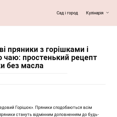
Сад і город
Кулінарія
і пряники з горішками і
о чаю: простенький рецепт
ки без масла
Медовий Горішок». Пряники сподобаються всім
 пряники стануть відмінним доповненням до будь-