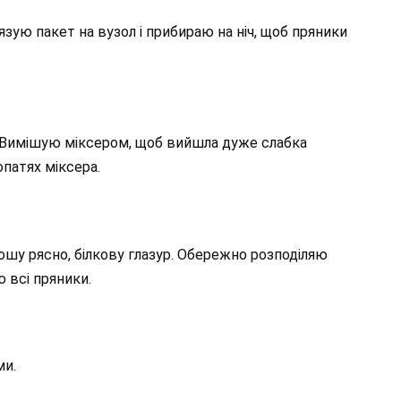
зую пакет на вузол і прибираю на ніч, щоб пряники
у. Вимішую міксером, щоб вийшла дуже слабка
опатях міксера.
ошу рясно, білкову глазур. Обережно розподіляю
 всі пряники.
ми.