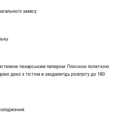
агального замісу.
ьку.
вистелене пекарським папером. Плоскою лопаткою
аю деко з тістом в заздалегідь розігріту до 180
холодження.