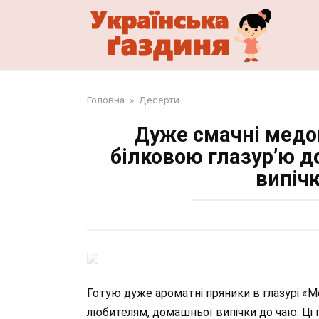
Перейти
до
змісту
Головна
»
Десерти
Дуже смачні медов
білковою глазур’ю д
випіч
Готую дуже ароматні пряники в глазурі «
любителям, домашньої випічки до чаю. Ці