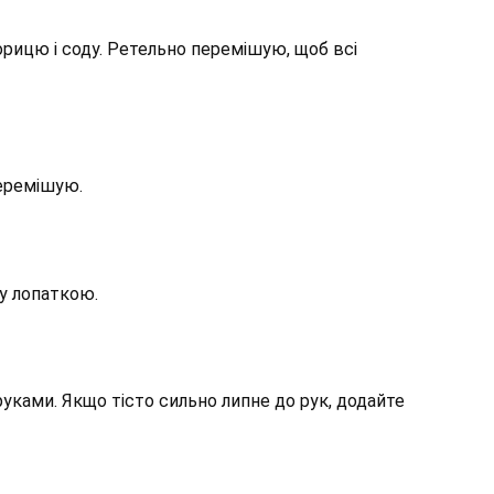
орицю і соду. Ретельно перемішую, щоб всі
перемішую.
у лопаткою.
руками. Якщо тісто сильно липне до рук, додайте