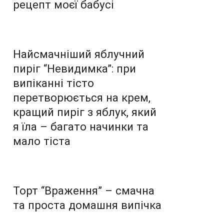
рецепт моєї бабусі
Найсмачніший яблучний
пиріг “Невидимка”: при
випіканні тісто
перетворюється на крем,
кращий пиріг з яблук, який
я їла – багато начинки та
мало тіста
Торт “Враження” – смачна
та проста домашня випічка