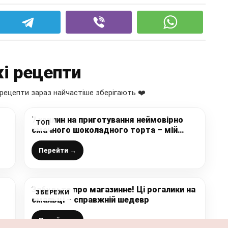
і рецепти
рецепти зараз найчастіше зберігають ❤️
7 хвилин на приготування неймовірно
ТОП
смачного шоколадного торта – мій
особистий рекорд!
Перейти →
Забудьте про магазинне! Ці рогалики на
ЗБЕРЕЖИ
смальці – справжній шедевр
Перейти →