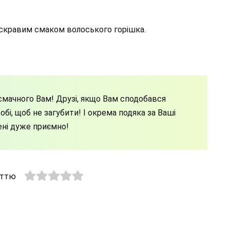
скравим смаком волоського горішка.
мачного Вам! Друзі, якщо Вам сподобався
бі, щоб не загубити! І окрема подяка за Ваші
ені дуже приємно!
аттю