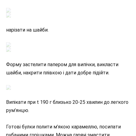
нарізати на шайби.
Форму застелити папером для випічки, викласти
шайби, накрити плівкою і дати добре підійти.
Випікати при t 190 г близько 20-25 хвилин до легкого
рум’янцю.
Готові булки полити м’якою карамеллю, посипати
рубаними горішками. Можна гарячі змастити