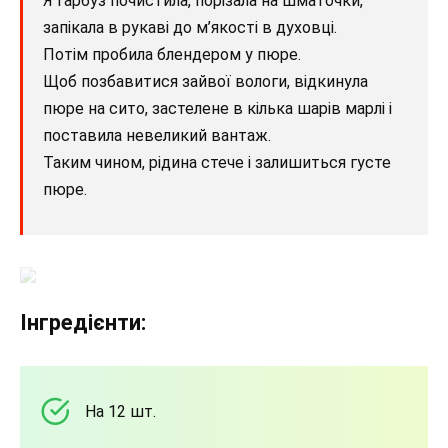
Я гарбуз почистила, порізала на шматочки,
запікала в рукаві до м’якості в духовці.
Потім пробила блендером у пюре.
Щоб позбавитися зайвої вологи, відкинула
пюре на сито, застелене в кілька шарів марлі і
поставила невеликий вантаж.
Таким чином, рідина стече і залишиться густе
пюре.
Інгредієнти:
На 12 шт.