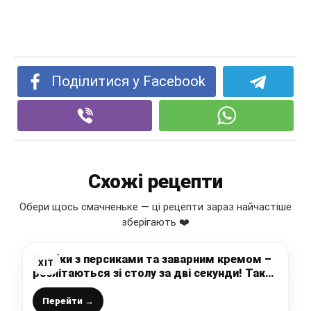
Поділитися у Facebook
Схожі рецепти
Обери щось смачненьке — ці рецепти зараз найчастіше
зберігають ❤️
Слойки з персиками та заварним кремом –
ХІТ
розлітаються зі столу за дві секунди! Так
смачно і так просто
Перейти →