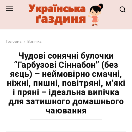
Перейти
до
змісту
Головна
»
Випічка
Чудові сонячні булочки
“Гарбузові Сіннабон” (без
яєць) – неймовірно смачні,
ніжні, пишні, повітряні, м’які
і пряні – ідеальна випічка
для затишного домашнього
чаювання