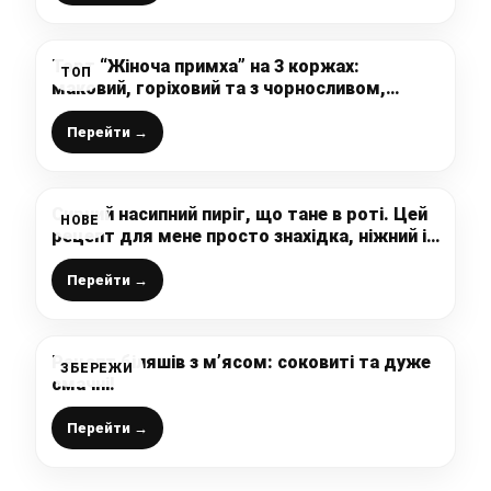
Торт “Жіноча примха” на 3 коржах:
ТОП
маковий, горіховий та з чорносливом,
неймовірна смакота, що обов’язково
сподобається кожному
Перейти →
Сирний насипний пиріг, що тане в роті. Цей
НОВЕ
рецепт для мене просто знахідка, ніжний і
дуже смачний!
Перейти →
Рецепт біляшів з м’ясом: соковиті та дуже
ЗБЕРЕЖИ
смачні!
Перейти →