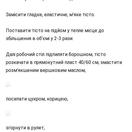
Замісити гладке, еластичне, м’яке тісто.
Поставити тісто на підйом у тепле місце до
збільшення в об’ємі у 2-3 рази.
Далі робочий стіл підпиляти борошном, тісто
розкачати в прямокутний пласт 40/60 см, змастити
розм’якшеним вершковим маслом,
посипати цукром, корицею,
згорнути в рулет,