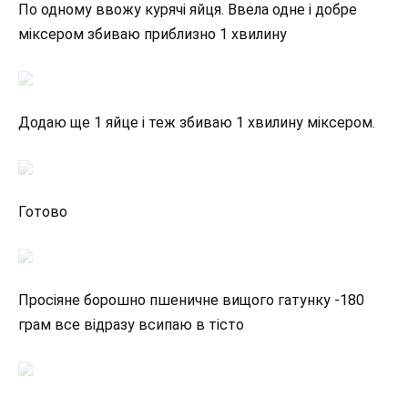
По одному ввожу курячі яйця. Ввела одне і добре
міксером збиваю приблизно 1 хвилину
Додаю ще 1 яйце і теж збиваю 1 хвилину міксером.
Готово
Просіяне борошно пшеничне вищого гатунку -180
грам все відразу всипаю в тісто