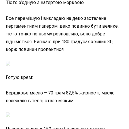
Тісто з’єдную з натертою морквою
Все перемішую і викладаю на деко застелене
пергаментним папером, деко повинно бути велике,
тісто тонко по ньому розподіляю, воно добре
підніметься. Випікаю при 180 градусах хвилин 30,
корж повинен пропектися.
Готую крем:
Вершкове масло – 70 грам 82,5% жирності, масло
полежало в теплі, стало м’яким.
Цукрова пудра – 150 грам ( цукор не встигне