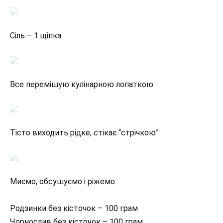
Сіль – 1 щіпка
Все перемішую кулінарною лопаткою
Тісто виходить рідке, стікає “стрічкою”
Миємо, обсушуємо і ріжемо:
Родзинки без кісточок – 100 грам
Чорнослив без кісточок – 100 грам