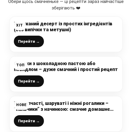
Обери щось смачненьке — ці рецепти зараз найчастіше
зберігають ❤️
Вишуканий десерт із простих інгредієнтів
ХІТ
(без випічки та метушні)
Перейти →
Оладки з шоколадною пастою або
ТОП
повидлом – дуже смачний і простий рецепт
Перейти →
Розсипчасті, шаруваті і ніжні рогалики –
НОВЕ
“пальчики” з начинкою: смачне домашнє
печиво до чаю, виходить 48 штук і
розлітаються як насіння
Перейти →