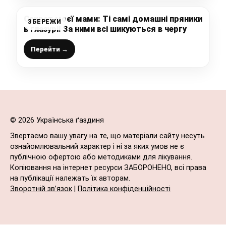
Секрет моєї мами: Ті самі домашні пряники
ЗБЕРЕЖИ
в глазурі! За ними всі шикуються в чергу
Перейти →
© 2026 Українська ґаздиня
Звертаємо вашу увагу на те, що матеріали сайту несуть
ознайомлювальний характер і ні за яких умов не є
публічною офертою або методиками для лікування.
Копіювання на інтернет ресурси ЗАБОРОНЕНО, всі права
на публікації належать їх авторам.
Зворотній зв’язок
|
Політика конфіденційності