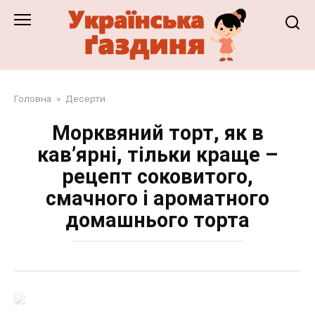
Перейти
до
змісту
Головна
»
Десерти
Морквяний торт, як в
кав’ярні, тільки краще –
рецепт соковитого,
смачного і ароматного
домашнього торта