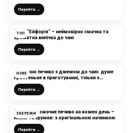
виходить дуже смачно і при цьому пиріг не
сухий
Перейти →
Торт “Ейфорія” – неймовірно смачна та
ТОП
ароматна випічка до чаю
Перейти →
Домашнє печиво з джемом до чаю: дуже
НОВЕ
простеньке в приготуванні, тільки з
доступних інгредієнтів, а виходить
неймовірно смачно і ніжно
Перейти →
Просте та смачне печиво на кожен день –
ЗБЕРЕЖИ
ніжне та хрумке: з оригінальною начинкою
Перейти →