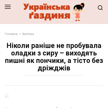
Перейти
до
змісту
Головна
»
Випічка
Ніколи раніше не пробувала
оладки з сиру – виходять
пишні як пончики, а тісто без
дріжджів