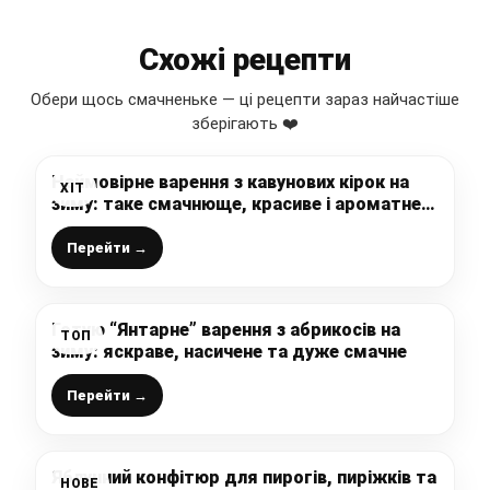
Схожі рецепти
Обери щось смачненьке — ці рецепти зараз найчастіше
зберігають ❤️
Неймовірне варення з кавунових кірок на
ХІТ
зиму: таке смачнюще, красиве і ароматне,
що не передати словами, дуже
рекомендую
Перейти →
Готую “Янтарне” варення з абрикосів на
ТОП
зиму: яскраве, насичене та дуже смачне
Перейти →
Яблучний конфітюр для пирогів, пиріжків та
НОВЕ