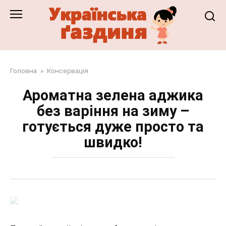
Перейти
до
змісту
Головна
»
Консервація
Ароматна зелена аджика
без варіння на зиму –
готується дуже просто та
швидко!