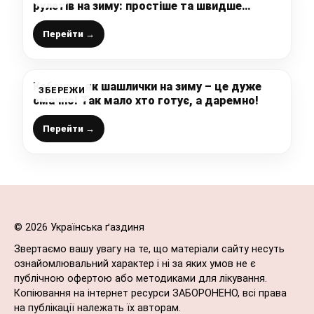
рулетів на зиму: простіше та швидше
рецепту немає, заготовляю так щороку
Перейти →
Кабачки, як шашлички на зиму – це дуже
ЗБЕРЕЖИ
смачно! Так мало хто готує, а даремно!
Перейти →
© 2026 Українська ґаздиня
Звертаємо вашу увагу на те, що матеріали сайту несуть
ознайомлювальний характер і ні за яких умов не є
публічною офертою або методиками для лікування.
Копіювання на інтернет ресурси ЗАБОРОНЕНО, всі права
на публікації належать їх авторам.