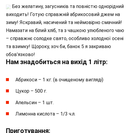
Без желатину, загусників та повністю однорідний
виходить! Готую справжній абрикосовий джем на
зиму! Яскравий, насичений та неймовірно смачний!
Намазати на білий хліб, та з чашкою улюбленого чаю
– справжнє солодке свято, особливо холодної осені
та взимку! Щороку, хоч би, банок 5 я закриваю
обов’язково!
Нам знадобиться на вихід 1 літр:
Абрикоси – 1 кг. (в очищеному вигляді)
Цукор – 500 г.
Апельсин – 1 шт.
Лимонна кислота – 1/3 ч.л.
Приготування: