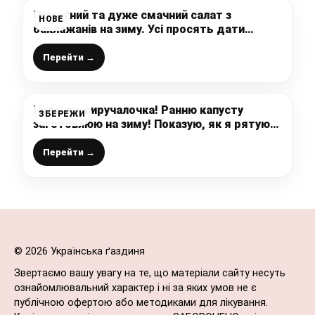
Пікантний та дуже смачний салат з
НОВЕ
баклажанів на зиму. Усі просять дати
рецепт
Перейти →
Палочка-виручалочка! Ранню капусту
ЗБЕРЕЖИ
заготовлюю на зиму! Показую, як я рятую
свою “потріскану” капусту і взимку
використовую до борщів, пиріжків
Перейти →
© 2026 Українська ґаздиня
Звертаємо вашу увагу на те, що матеріали сайту несуть
ознайомлювальний характер і ні за яких умов не є
публічною офертою або методиками для лікування.