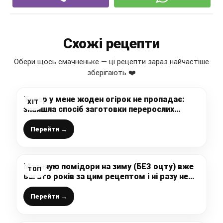
Схожі рецепти
Обери щось смачненьке — ці рецепти зараз найчастіше
зберігають ❤️
Тепер у мене жоден огірок не пропадає:
ХІТ
знайшла спосіб заготовки перерослих
огірків на зиму (ділюся рецептом)
Перейти →
Мариную помідори на зиму (БЕЗ оцту) вже
ТОП
багато років за цим рецептом і ні разу не
підвів! Рецепт на 2 л банки – без кислот і
все стоїть супер!
Перейти →