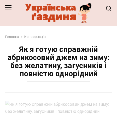
Перейти
до
змісту
Головна
»
Консервація
Як я готую справжній
абрикосовий джем на зиму:
без желатину, загусників і
повністю однорідний