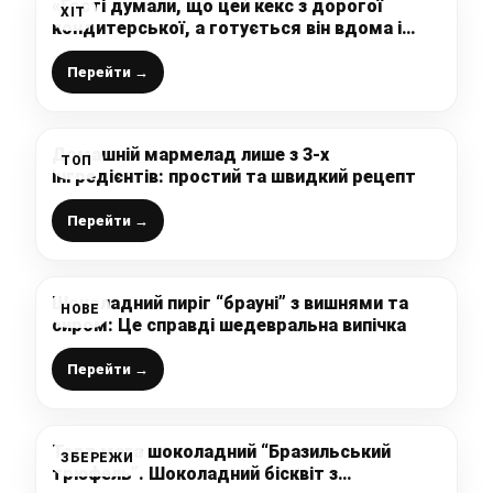
«Гості думали, що цей кекс з дорогої
ХІТ
кондитерської, а готується він вдома і
дуже легко»: шоколадна випічка з
«багатим» смаком
Перейти →
Домашній мармелад лише з 3-х
ТОП
інгредієнтів: простий та швидкий рецепт
Перейти →
Шоколадний пиріг “брауні” з вишнями та
НОВЕ
сиром: Це справді шедевральна випічка
Перейти →
Торт мега шоколадний “Бразильський
ЗБЕРЕЖИ
трюфель”. Шоколадний бісквіт з