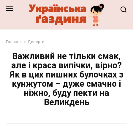
Перейти
до
змісту
Головна
»
Десерти
Важливий не тільки смак,
але і краса випічки, вірно?
Як в цих пишних булочках з
кунжутом – дуже смачно і
ніжно, буду пекти на
Великдень