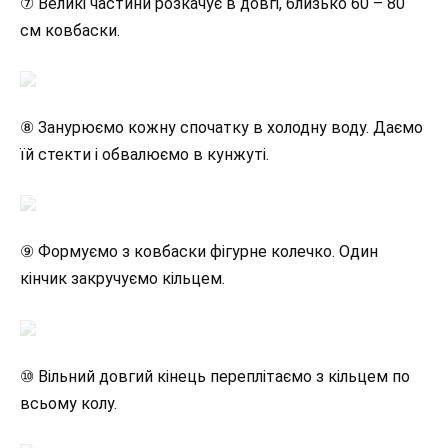
⑦ Великі частини розкачує в довгі, близько 60 – 80
см ковбаски.
⑧ Занурюємо кожну спочатку в холодну воду. Даємо
їй стекти і обвалюємо в кунжуті.
⑨ Формуємо з ковбаски фігурне колечко. Один
кінчик закручуємо кільцем.
⑩ Вільний довгий кінець переплітаємо з кільцем по
всьому колу.