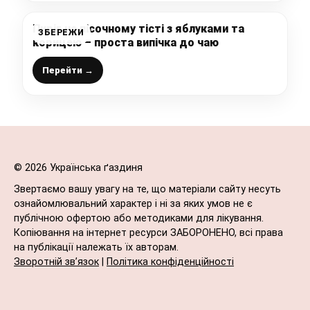
Пиріг на пісочному тісті з яблуками та
ЗБЕРЕЖИ
корицею – проста випічка до чаю
Перейти →
© 2026 Українська ґаздиня
Звертаємо вашу увагу на те, що матеріали сайту несуть
ознайомлювальний характер і ні за яких умов не є
публічною офертою або методиками для лікування.
Копіювання на інтернет ресурси ЗАБОРОНЕНО, всі права
на публікації належать їх авторам.
Зворотній зв’язок
|
Політика конфіденційності