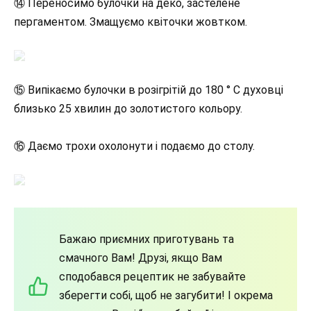
⑭ Переносимо булочки на деко, застелене
пергаментом. Змащуємо квіточки жовтком.
⑮ Випікаємо булочки в розігрітій до 180 ° C духовці
близько 25 хвилин до золотистого кольору.
⑯ Даємо трохи охолонути і подаємо до столу.
Бажаю приємних приготувань та
смачного Вам! Друзі, якщо Вам
сподобався рецептик не забувайте
зберегти собі, щоб не загубити! І окрема