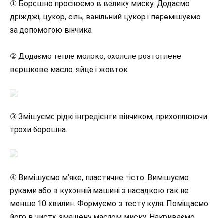
① Борошно просіюємо в велику миску. Додаємо
дріжджі, цукор, сіль, ванільний цукор і перемішуємо
за допомогою вінчика.
② Додаємо тепле молоко, охололе розтоплене
вершкове масло, яйце і жовток.
③ Змішуємо рідкі інгредієнти вінчиком, прихоплюючи
трохи борошна.
④ Вимішуємо м’яке, пластичне тісто. Вимішуємо
руками або в кухонній машині з насадкою гак не
менше 10 хвилин. Формуємо з тесту куля. Поміщаємо
його в чисту, змащену маслом миску. Накриваємо