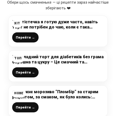
Обери щось смачненьке — ці рецепти зараз найчастіше
зберігають ❤️
Такі тістечка я готую дуже часто, навіть
ХІТ
торт не потрібен до чаю, коли є така
смакота. Рекомендую!
Перейти →
Шоколадний торт для діабетиків без грама
ТОП
борошна та цукру – Це смачний та
корисний десерт
Перейти →
Справжнє морозиво “Пломбір” за старим
НОВЕ
рецептом, за смаком, як було колись:
зберігайте, щоб не загубити – це
неймовірно смачно і просто
Перейти →