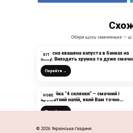
Схож
Обери щось смачненьке — ці 
Корисна квашена капуста в банках на
ХІТ
зиму. Виходить хрумка та дуже смачн
Перейти →
Настойка “4 склянки” – смачний і
НОВЕ
ароматний напій, який Вам точно
сподобається
Перейти →
© 2026 Українська ґаздиня