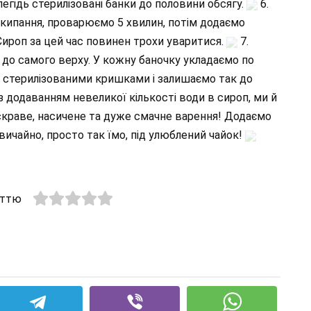
егідь стерилізовані банки до половини обсягу.
6.
акипання, проварюємо 5 хвилин, потім додаємо
Сироп за цей час повинен трохи уваритися.
7.
до самого верху. У кожну баночку укладаємо по
о стерилізованими кришками і залишаємо так до
 додаванням невеликої кількості води в сироп, ми й
 Яскраве, насичене та дуже смачне варення! Додаємо
 звичайно, просто так їмо, під улюблений чайок!
аттю