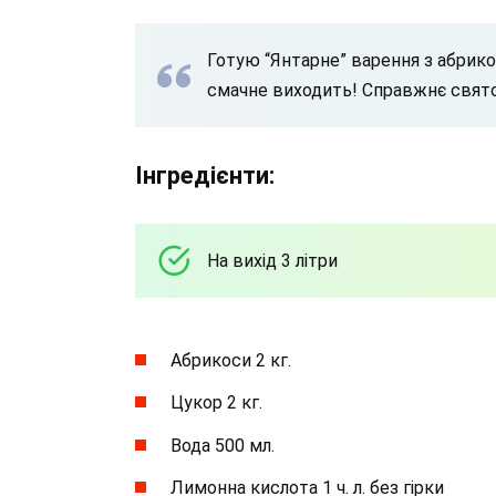
Готую “Янтарне” варення з абрико
смачне виходить! Справжнє свято
Інгредієнти:
На вихід 3 літри
Абрикоси 2 кг.
Цукор 2 кг.
Вода 500 мл.
Лимонна кислота 1 ч. л. без гірки