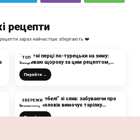
і рецепти
рецепти зараз найчастіше зберігають ❤️
Пікантні перці по-турецьки на зиму:
ТОП
а
закриваю щороку за цим рецептом,
виходить неймовірно смачна заготовка,
яка прикрасить будь-який стіл
Перейти →
Соус “Сацебелі” зі слив: забуваючи про
ЗБЕРЕЖИ
шашлик, чоловік вимочує тарілку
шматочком лаваша
Перейти →