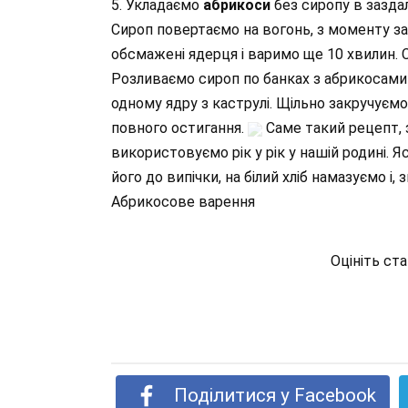
5. Укладаємо
абрикоси
без сиропу в заздал
Сироп повертаємо на вогонь, з моменту з
обсмажені ядерця і варимо ще 10 хвилин. 
Розливаємо сироп по банках з абрикосами 
одному ядру з каструлі. Щільно закручуєм
повного остигання.
Саме такий рецепт, з
використовуємо рік у рік у нашій родині.
його до випічки, на білий хліб намазуємо і,
Абрикосове варення
Оцініть ст
Поділитися у Facebook