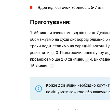
Ядра від кісточок абрикосів 6-7 шт.
Приготування:
1. Абрикоси очищаємо від кісточок. Декіль
обсмажуємо на сухій сковороді близько 5 
трохи води, ставимо на середній вогонь і
розчинити.
3. Після розчинення цукру д
проварюємо ще 2-3 хвилини.
4. Виклада
15 хвилин.
Кожні 2 хвилини необхідно крути
помішувати ложкою або паличкою