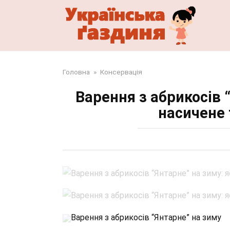
Перейти
до
змісту
Головна
»
Консервація
Варення з абрикосів 
насичене
Варення з абрикосів “Янтарне” на зиму