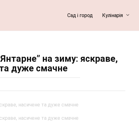
Сад і город
Кулінарія
“Янтарне” на зиму: яскраве,
 та дуже смачне