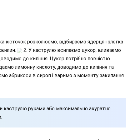
ка кісточок розколюємо, відбираємо ядерця і злегка
хвилин.
2. У каструлю всипаємо цукор, вливаємо
 доводимо до кипіння. Цукор потрібно повністю
одаємо лимонну кислоту, доводимо до кипіння та
ємо абрикоси в сироп і варимо з моменту закипання
ти каструлю руками або максимально акуратно
.