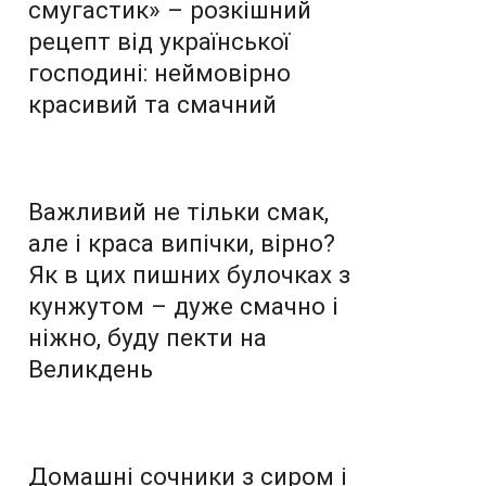
смугастик» – розкішний
рецепт від української
господині: неймовірно
красивий та смачний
Важливий не тільки смак,
але і краса випічки, вірно?
Як в цих пишних булочках з
кунжутом – дуже смачно і
ніжно, буду пекти на
Великдень
Домашні сочники з сиром і