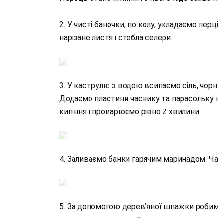
2. У чисті баночки, по колу, укладаємо пер
нарізане листя і стебла селери.
3. У каструлю з водою всипаємо сіль, чор
Додаємо пластини часнику та парасольку 
кипіння і проварюємо рівно 2 хвилини.
4. Заливаємо банки гарячим маринадом. Ча
5. За допомогою дерев’яної шпажки робим