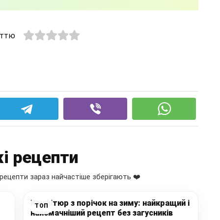
аттю
і рецепти
рецепти зараз найчастіше зберігають ❤️
Конфітюр з порічок на зиму: найкращий і
ТОП
найсмачніший рецепт без загусників