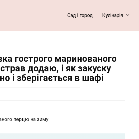
Сад і город
Кулінарія
вка гострого маринованого
 страв додаю, і як закуску
о і зберігається в шафі
аного перцю на зиму