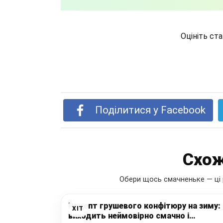
Оцініть ст
Поділитися у Facebook
Схож
Обери щось смачненьке — ці 
Рецепт грушевого конфітюру на зиму:
ХІТ
виходить неймовірно смачно і