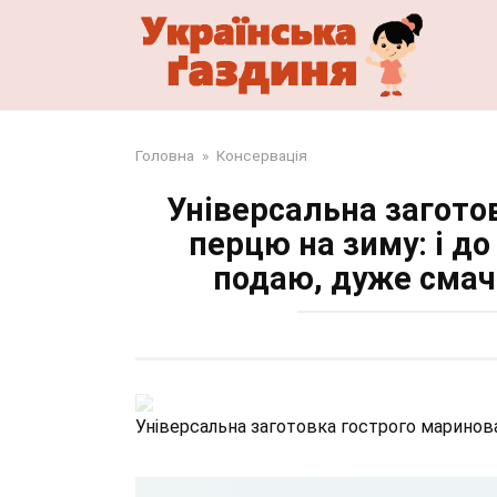
Перейти
до
змісту
Головна
»
Консервація
Універсальна загото
перцю на зиму: і до
подаю, дуже смачн
Універсальна заготовка гострого маринов