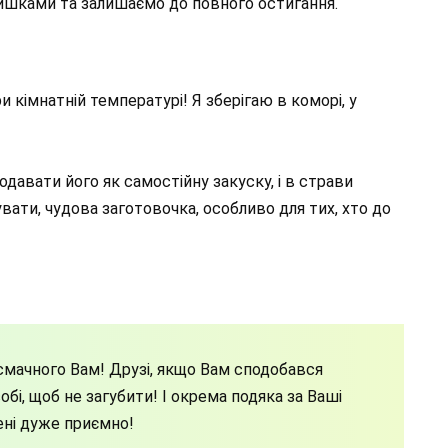
ишками та залишаємо до повного остигання.
 кімнатній температурі! Я зберігаю в коморі, у
авати його як самостійну закуску, і в страви
вати, чудова заготовочка, особливо для тих, хто до
мачного Вам! Друзі, якщо Вам сподобався
бі, щоб не загубити! І окрема подяка за Ваші
ені дуже приємно!