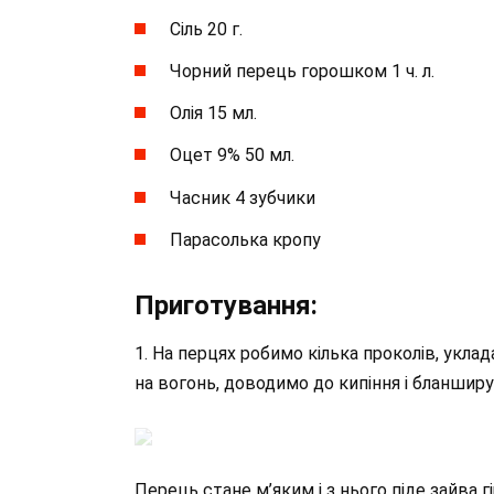
Сіль 20 г.
Чорний перець горошком 1 ч. л.
Олія 15 мл.
Оцет 9% 50 мл.
Часник 4 зубчики
Парасолька кропу
Приготування:
1. На перцях робимо кілька проколів, укл
на вогонь, доводимо до кипіння і бланширу
Перець стане м’яким і з нього піде зайва г