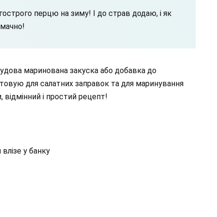
гострого перцю на зиму! І до страв додаю, і як
смачно!
Чудова маринована закуска або добавка до
товую для салатних заправок та для маринування
 відмінний і простий рецепт!
 влізе у банку