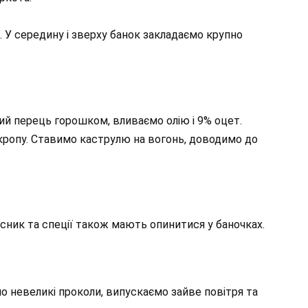
ці. У середину і зверху банок закладаємо крупно
ний перець горошком, вливаємо олію і 9% оцет.
кропу. Ставимо каструлю на вогонь, доводимо до
сник та спеції також мають опинитися у баночках.
о невеликі проколи, випускаємо зайве повітря та