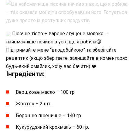
Пісочне тісто + варене згущене молоко =
найсмачніше печиво з усіх, що я робила😍⠀
Підтримайте мене “вподобайкою” та зберігайте
рецептик (якщо зберігаєте, залишайте в коментарях
будь-який смайлик, хочу вас бачити) ❤️⠀
Інгредієнти:
Вершкове масло – 100 гр.
Жовток – 2 шт.⠀
Борошно пшеничне – 140 гр.
Кукурудзяний крохмаль – 60 гр.⠀