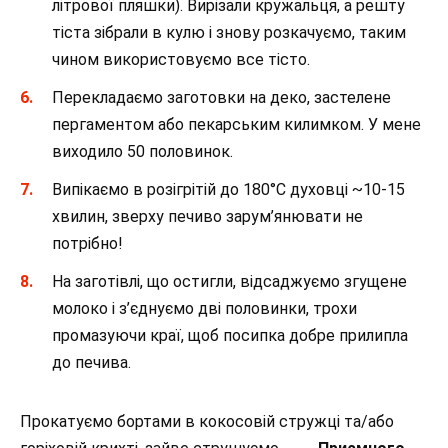
літрової пляшки). Вирізали кружальця, а решту
тіста зібрали в кулю і знову розкачуємо, таким
чином використовуємо все тісто.⠀
Перекладаємо заготовки на деко, застелене
пергаментом або пекарським килимком. У мене
виходило 50 половинок.⠀
Випікаємо в розігрітій до 180°С духовці ~10-15
хвилин, зверху печиво зарум’янювати не
потрібно!⠀
На заготівлі, що остигли, відсаджуємо згущене
молоко і з’єднуємо дві половинки, трохи
промазуючи краї, щоб посипка добре прилипла
до печива.⠀
Прокатуємо бортами в кокосовій стружці та/або