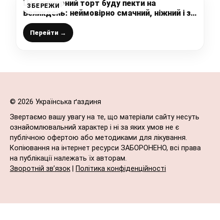
Цей шикарний торт буду пекти на
ЗБЕРЕЖИ
Великдень: неймовірно смачний, ніжний і з
легкою кислинкою вишні (зберігайте
рецепт, щоб не загубити)
Перейти →
© 2026 Українська ґаздиня
Звертаємо вашу увагу на те, що матеріали сайту несуть
ознайомлювальний характер і ні за яких умов не є
публічною офертою або методиками для лікування.
Копіювання на інтернет ресурси ЗАБОРОНЕНО, всі права
на публікації належать їх авторам.
Зворотній зв’язок
|
Політика конфіденційності