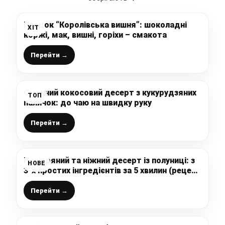
Пляцок “Королівська вишня”: шоколадні
ХІТ
коржі, мак, вишні, горіхи – смакота
Перейти →
Смачний кокосовий десерт з кукурудзяних
ТОП
паличок: до чаю на швидку руку
Перейти →
Повітряний та ніжний десерт із полуниці: з
НОВЕ
3-х простих інгредієнтів за 5 хвилин (рецепт
без вершків)
Перейти →