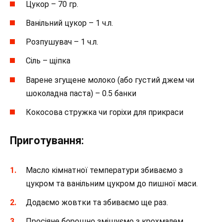
Цукор – 70 гр.
Ванільний цукор – 1 ч.л.⠀
Розпушувач – 1 ч.л.⠀
Сіль – щіпка⠀
Варене згущене молоко (або густий джем чи
шоколадна паста) – 0.5 банки⠀
Кокосова стружка чи горіхи для прикраси⠀
Приготування:
Масло кімнатної температури збиваємо з
цукром та ванільним цукром до пишної маси.⠀
Додаємо жовтки та збиваємо ще раз.⠀
Просіяне борошно змішуємо з крохмалем,