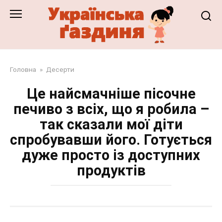
Перейти
до
змісту
Головна
»
Десерти
Це найсмачніше пісочне
печиво з всіх, що я робила –
так сказали мої діти
спробувавши його. Готується
дуже просто із доступних
продуктів