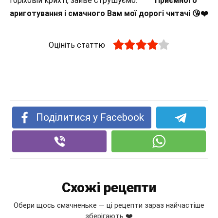
горіховій крихті, зайве струшуємо. ⠀ ⠀
Приємного
ариготування і смачного Вам мої дорогі читачі 😘❤️
Оцініть статтю
Поділитися у Facebook
Схожі рецепти
Обери щось смачненьке — ці рецепти зараз найчастіше
зберігають ❤️