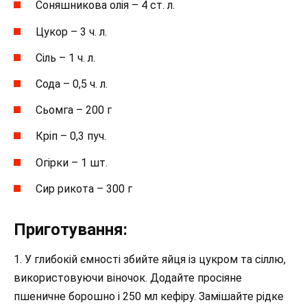
Соняшникова олія – 4 ст. л.
Цукор – 3 ч. л.
Сіль – 1 ч. л.
Сода – 0,5 ч. л.
Сьомга – 200 г
Кріп – 0,3 пуч.
Огірки – 1 шт.
Сир рикота – 300 г
Приготування:
1. У глибокій ємності збийте яйця із цукром та сіллю,
використовуючи віночок. Додайте просіяне
пшеничне борошно і 250 мл кефіру. Замішайте рідке