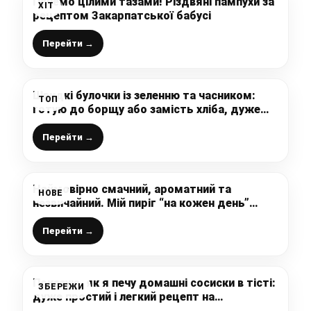
Печемо цілими тазами! Різдвяні пампухи за
ХІТ
рецептом Закарпатської бабусі
Перейти →
Швидкі булочки із зеленню та часником:
ТОП
готую до борщу або замість хліба, дуже
смачненькі, ніжні і ароматні
Перейти →
Неймовірно смачний, ароматний та
НОВЕ
незвичайний. Мій пиріг “на кожен день”
готується просто, швидко і без зайвих
проблем
Перейти →
Показую, як я печу домашні сосиски в тісті:
ЗБЕРЕЖИ
дуже простий і легкий рецепт на
дріжджовому тісті