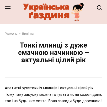
Перейти
до
змісту
Головна
»
Випічка
Тонкі млинці з дуже
смачною начинкою –
актуальні цілий рік
Апетитні рулетики із млинців і актуальні цілий рік.
Тому таку закуску можна готувати як на кожен день,
так і на будь-яке свято. Вона завжди буде доречною!