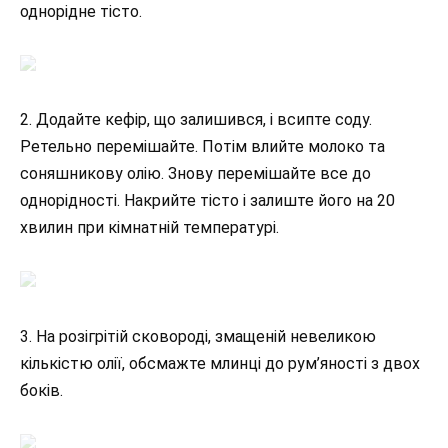
однорідне тісто.
2. Додайте кефір, що залишився, і всипте соду.
Ретельно перемішайте. Потім влийте молоко та
соняшникову олію. Знову перемішайте все до
однорідності. Накрийте тісто і залиште його на 20
хвилин при кімнатній температурі.
3. На розігрітій сковороді, змащеній невеликою
кількістю олії, обсмажте млинці до рум’яності з двох
боків.