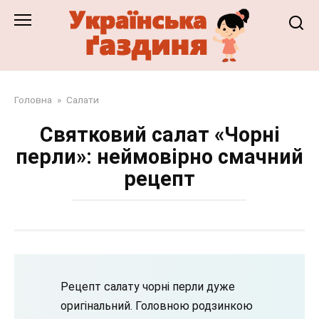
Перейти
до
змісту
Головна
»
Салати
Святковий салат «Чорні
перли»: неймовірно смачний
рецепт
Рецепт салату чорні перли дуже
оригінальний. Головною родзинкою