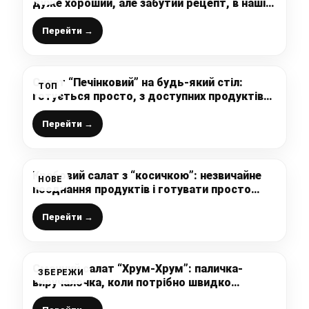
дуже хороший, але забутий рецепт, в нашій
сім’ї він один з улюблених
Перейти →
Салат “Печінковий” на будь-який стіл:
ТОП
готується просто, з доступних продуктів
та неймовірно смачний виходить
Перейти →
Крабовий салат з “косичкою”: незвичайне
НОВЕ
поєднання продуктів і готувати просто
(буду готувати на Великдень)
Перейти →
Смачний салат “Хрум-Хрум”: паличка-
ЗБЕРЕЖИ
виручалочка, коли потрібно швидко
накрити на стіл, 10 хвилин і салат готовий