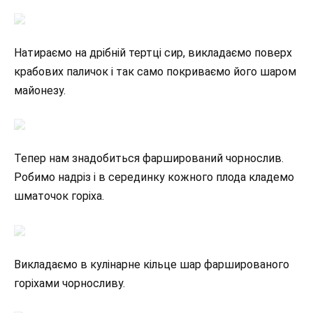
Натираємо на дрібній тертці сир, викладаємо поверх
крабових паличок і так само покриваємо його шаром
майонезу.
Тепер нам знадобиться фарширований чорнослив.
Робимо надріз і в серединку кожного плода кладемо
шматочок горіха.
Викладаємо в кулінарне кільце шар фаршированого
горіхами чорносливу.