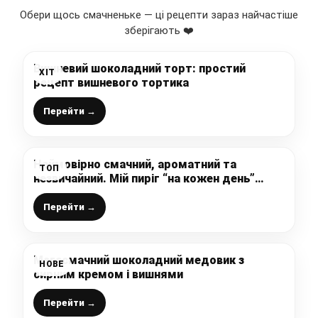
Обери щось смачненьке — ці рецепти зараз найчастіше
зберігають ❤️
Вишневий шоколадний торт: простий
ХІТ
рецепт вишневого тортика
Перейти →
Неймовірно смачний, ароматний та
ТОП
незвичайний. Мій пиріг “на кожен день”
готується просто, швидко і без зайвих
проблем
Перейти →
Мегасмачний шоколадний медовик з
НОВЕ
сирним кремом і вишнями
Перейти →