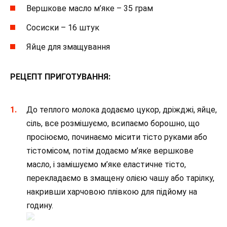
Вершкове масло м’яке – 35 грам
Сосиски – 16 штук
Яйце для змащування
РЕЦЕПТ ПРИГОТУВАННЯ:
До теплого молока додаємо цукор, дріжджі, яйце,
сіль, все розмішуємо, всипаємо борошно, що
просіюємо, починаємо місити тісто руками або
тістомісом, потім додаємо м’яке вершкове
масло, і замішуємо м’яке еластичне тісто,
перекладаємо в змащену олією чашу або тарілку,
накривши харчовою плівкою для підйому на
годину.