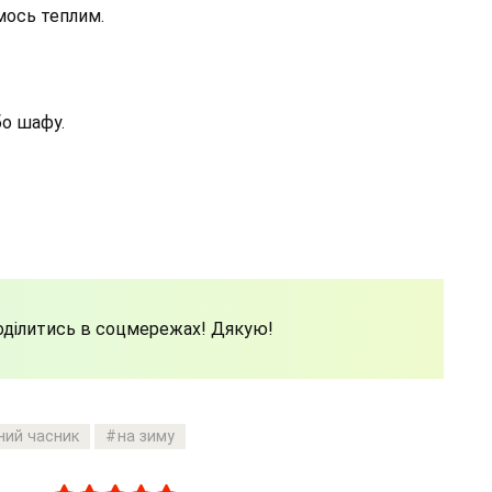
мось теплим.
бо шафу.
поділитись в соцмережах! Дякую!
ний часник
на зиму