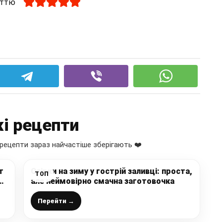
аттю
і рецепти
рецепти зараз найчастіше зберігають ❤️
т
Огірки на зиму у гострій заливці: проста,
ТОП
але неймовірно смачна заготовочка
Перейти →