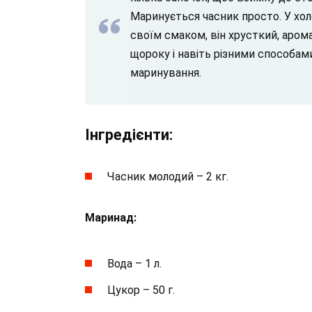
Маринується часник просто. У хол
своїм смаком, він хрусткий, аром
щороку і навіть різними способами
маринування.
Інгредієнти:
Часник молодий – 2 кг.
Маринад:
Вода – 1 л.
Цукор – 50 г.