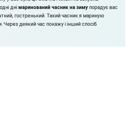
одні дні
маринований часник на зиму
порадує вас
атний, гостренький. Такий часник я мариную
. Через деякий час покажу і інший спосіб