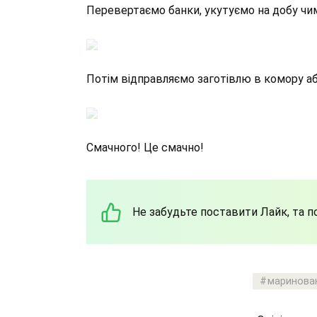
Перевертаємо банки, укутуємо на добу чи
Потім відправляємо заготівлю в комору а
Смачного! Це смачно!
Не забудьте поставити Лайк, та 
маринова