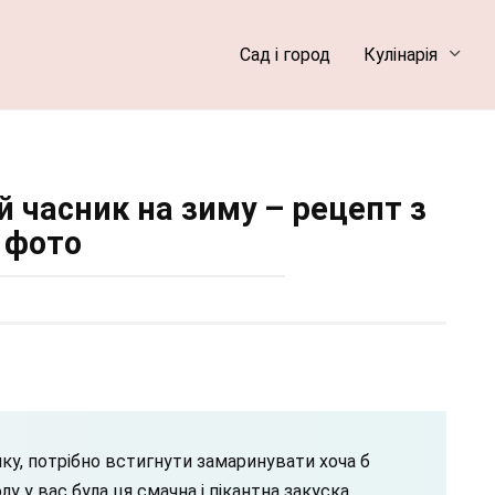
Сад і город
Кулінарія
 часник на зиму – рецепт з
фото
ку, потрібно встигнути замаринувати хоча б
у у вас була ця смачна і пікантна закуска.