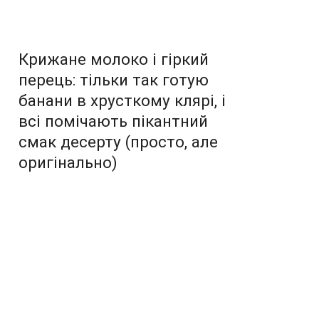
Крижане молоко і гіркий
перець: тільки так готую
банани в хрусткому клярі, і
всі помічають пікантний
смак десерту (просто, але
оригінально)