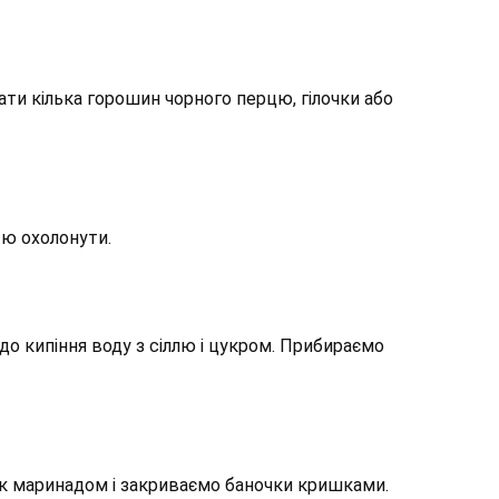
ти кілька горошин чорного перцю, гілочки або
тю охолонути.
о кипіння воду з сіллю і цукром. Прибираємо
ик маринадом і закриваємо баночки кришками.