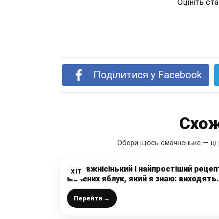
Оцініть ст
Поділитися у Facebook
Схож
Обери щось смачненьке — ці 
Справжнісінький і найпростіший рецеп
ХІТ
мочених яблук, який я знаю: виходять
дуже смачні і ароматні
Перейти →