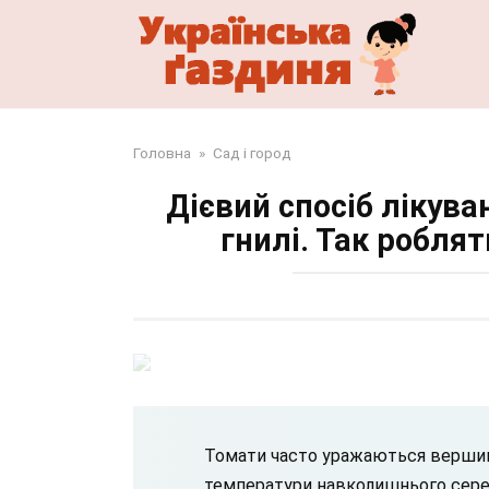
Перейти
до
змісту
Головна
»
Сад і город
Дієвий спосіб лікува
гнилі. Так робля
Томати часто уражаються вершинн
температури навколишнього сере