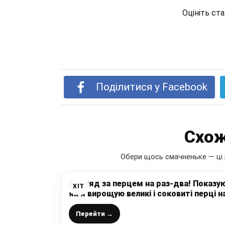
Оцініть ст
Поділитися у Facebook
Схож
Обери щось смачненьке — ці 
Догляд за перцем на раз-два! Показу
ХІТ
як я вирощую великі і соковиті перці н
своїй грядці
Перейти →