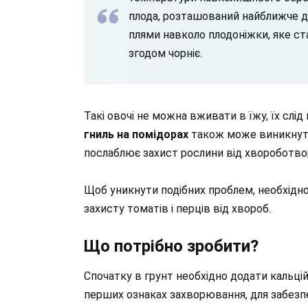
плода, розташований найближче до
плями навколо плодоніжки, яке ст
згодом чорніє.
Такі овочі не можна вживати в їжу, їх слід
гниль на помідорах
також може виникнути,
послаблює захист рослини від хвороботворн
Щоб уникнути подібних проблем, необхідн
захисту томатів і перців від хвороб.
Що потрібно зробити?
Спочатку в грунт необхідно додати кальцій,
перших ознаках захворювання, для забез