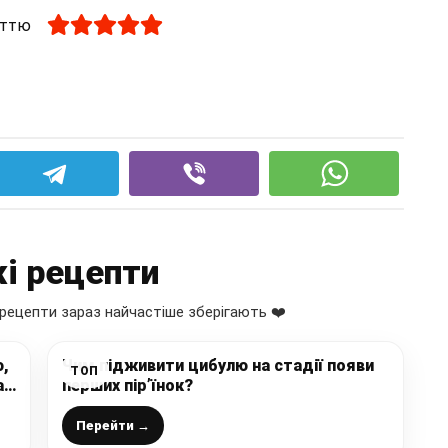
аттю
і рецепти
рецепти зараз найчастіше зберігають ❤️
ю,
Чим підживити цибулю на стадії появи
ТОП
а
перших пір’їнок?
Перейти →