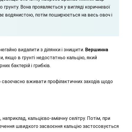
 грунту. Вона проявляється у вигляді коричневої
ає водянистою, потім поширюється на весь овоч і
 негайно видалити з ділянки і знищити.
Вершинна
 якщо в грунті недостатньо кальцію, який
их бактерій і грибків.
о своєчасно вживати профілактичних заходів щодо
 наприклад, кальцієво-аміачну селітру. Потім, при
печення швидкого засвоєння кальцію застосовується