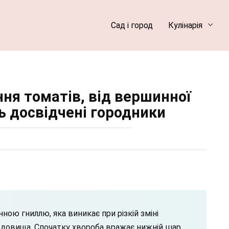
Сад і город
Кулінарія
ння томатів, від вершинної
ть досвідчені городники
ою гниллю, яка виникає при різкій зміні
довища. Спочатку хвороба вражає нижній шар