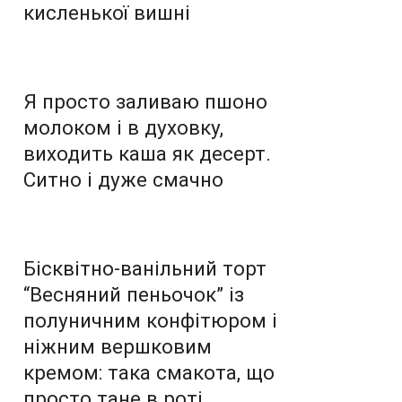
кисленької вишні
Я просто заливаю пшоно
молоком і в духовку,
виходить каша як десерт.
Ситно і дуже смачно
Бісквітно-ванільний торт
“Весняний пеньочок” із
полуничним конфітюром і
ніжним вершковим
кремом: така смакота, що
просто тане в роті