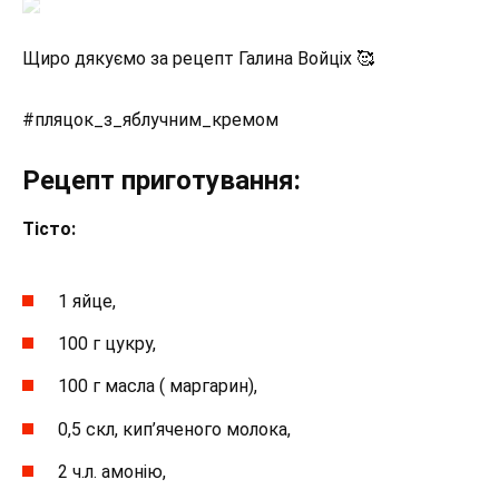
Щиро дякуємо за рецепт Галина Войціх 🥰
#пляцок_з_яблучним_кремом
Рецепт приготування:
Тісто:
1 яйце,
100 г цукру,
100 г масла ( маргарин),
0,5 скл, кип’яченого молока,
2 ч.л. амонію,