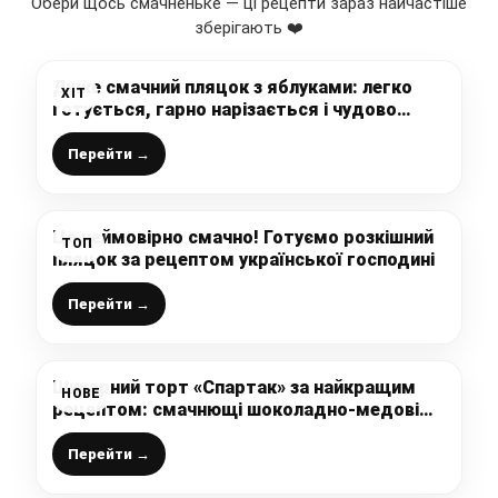
Обери щось смачненьке — ці рецепти зараз найчастіше
зберігають ❤️
Дуже смачний пляцок з яблуками: легко
ХІТ
готується, гарно нарізається і чудово
смакує – розкішний рецепт
Перейти →
Це неймовірно смачно! Готуємо розкішний
ТОП
пляцок за рецептом української господині
Перейти →
Шикарний торт «Спартак» за найкращим
НОВЕ
рецептом: смачнющі шоколадно-медові
коржі, ніжний сметанний крем і шоколадна
помадка – це щось неймовірне
Перейти →