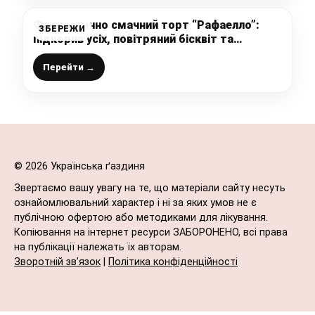
Фантастично смачний торт “Рафаелло”:
ЗБЕРЕЖИ
підкорив усіх, повітряний бісквіт та
кокосовий крем (ніжний та смачний торт)
Перейти →
© 2026 Українська ґаздиня
Звертаємо вашу увагу на те, що матеріали сайту несуть
ознайомлювальний характер і ні за яких умов не є
публічною офертою або методиками для лікування.
Копіювання на інтернет ресурси ЗАБОРОНЕНО, всі права
на публікації належать їх авторам.
Зворотній зв’язок
|
Політика конфіденційності