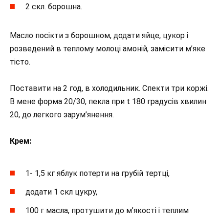
2 скл. борошна.
Масло посікти з борошном, додати яйце, цукор і
розведений в теплому молоці амоній, замісити м’яке
тісто.
Поставити на 2 год, в холодильник. Спекти три коржі.
В мене форма 20/30, пекла при t 180 градусів хвилин
20, до легкого зарум’янення.
Крем:
1- 1,5 кг яблук потерти на грубій тертці,
додати 1 скл цукру,
100 г масла, протушити до м’якості і теплим