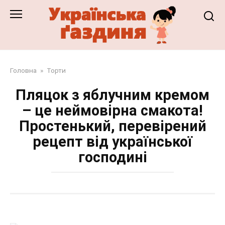
Перейти
до
змісту
Головна
»
Торти
Пляцок з яблучним кремом
– це неймовірна смакота!
Простенький, перевірений
рецепт від української
господині