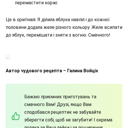
перемастити коржі.
Це в оригіналі. Я ділила яблука навпіл і до кожної
половини додала желе різного кольору. Желе всипати
до яблук, перемішати і зняти з вогню. Смачного!
Автор чудового рецепта – Галина Войціх
Бажаю приємних приготувань та
смачного Вам! Друзі, якщо Вам
сподобався рецептик не забувайте
зберегти собі, щоб не загубити! І окрема
подяка за Ваші лайки і за поширення