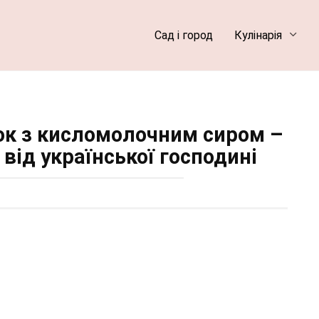
Сад і город
Кулінарія
ок з кисломолочним сиром –
від української господині