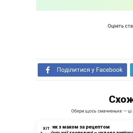
Оцініть ст
Поділитися у Facebook
Схож
Обери щось смачненьке — ці 
Сирник з маком за рецептом
ХІТ
української господині – чудова випічк