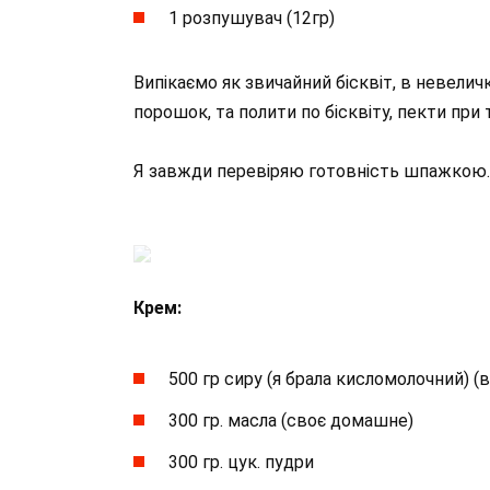
1 розпушувач (12гр)
Випікаємо як звичайний бісквіт, в невеличк
порошок, та полити по бісквіту, пекти при
Я завжди перевіряю готовність шпажкою.
Крем:
500 гр сиру (я брала кисломолочний) (
300 гр. масла (своє домашне)
300 гр. цук. пудри