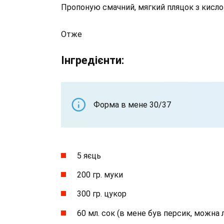
Пропоную смачний, мягкий пляцок з кисл
Отже
Інгредієнти:
Форма в мене 30/37
5 яєць
200 гр. муки
300 гр. цукор
60 мл. сок (в мене був персик, можна 