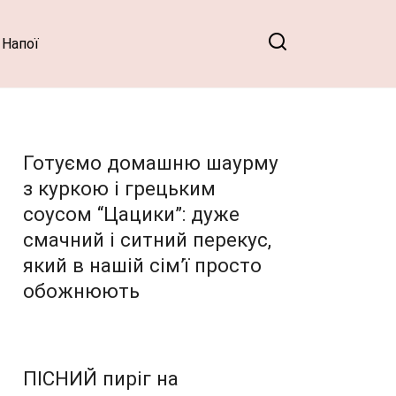
Напої
Готуємо домашню шаурму
з куркою і грецьким
соусом “Цацики”: дуже
смачний і ситний перекус,
який в нашій сім’ї просто
обожнюють
ПІСНИЙ пиріг на