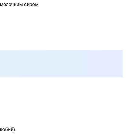
омолочним сиром
любий).