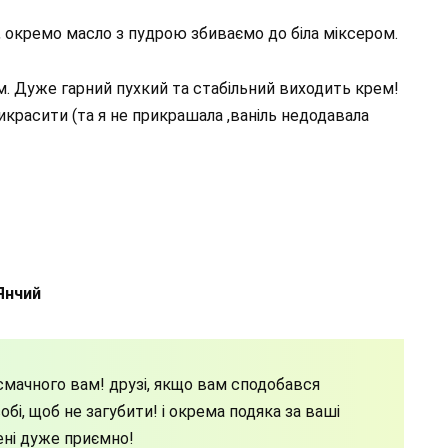
 окремо масло з пудрою збиваємо до біла міксером.
. Дуже гарний пухкий та стабільний виходить крем!
икрасити (та я не прикрашала ,ваніль недодавала
Янчий
мачного вам! друзі, якщо вам сподобався
бі, щоб не загубити! і окрема подяка за ваші
ені дуже приємно!