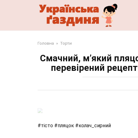
Перейти
до
змісту
Головна
»
Торти
Смачний, м’який пляц
перевірений рецепт 
#тісто #пляцок #колач_сирний