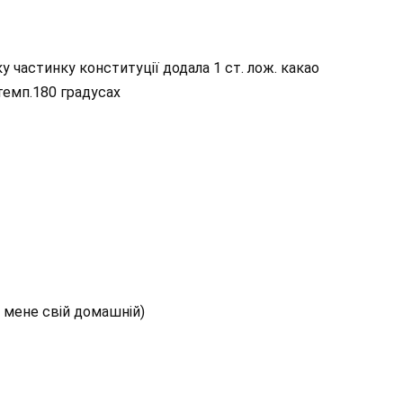
у частинку конституції додала 1 ст. лож. какао
 темп.180 градусах
в мене свій домашній)