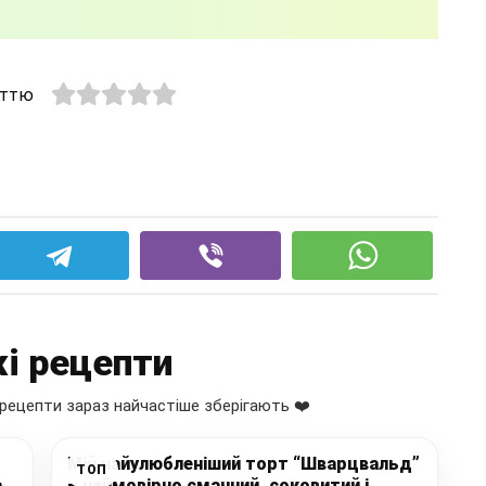
аттю
і рецепти
рецепти зараз найчастіше зберігають ❤️
Мій найулюбленіший торт “Шварцвальд”
ТОП
а
– неймовірно смачний, соковитий і