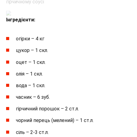
Інгредієнти:
огірки – 4 кг
цукор – 1 скл.
оцет – 1 скл.
олія – 1 скл.
вода – 1 скл.
часник – 6 зуб.
гірчичний порошок – 2 ст.л.
чорний перець (мелений) – 1 ст.л.
сіль – 2-3 ст.л.