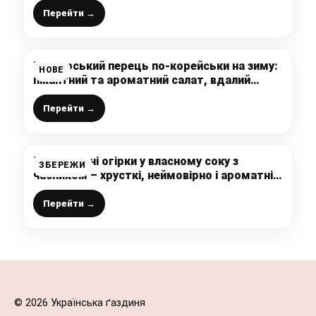
моєї сім’ї
Перейти →
Болгарський перець по-корейськи на зиму:
НОВЕ
пікантний та ароматний салат, вдалий
рецепт
Перейти →
Малосольні огірки у власному соку з
ЗБЕРЕЖИ
часником – хрусткі, неймовірно і ароматні.
Зберігайте рецепт
Перейти →
© 2026 Українська ґаздиня