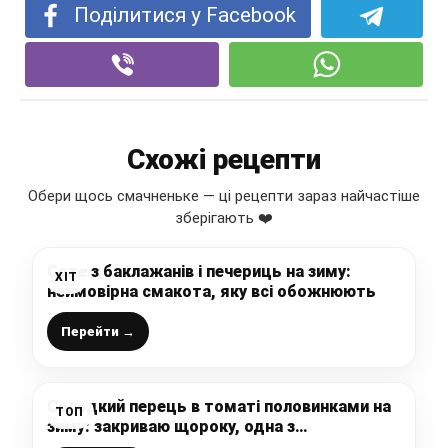
Поділитися у Facebook
Схожі рецепти
Обери щось смачненьке — ці рецепти зараз найчастіше
зберігають ❤️
Соте з баклажанів і печериць на зиму:
ХІТ
неймовірна смакота, яку всі обожнюють
Перейти →
Солодкий перець в томаті половинками на
ТОП
зиму: закриваю щороку, одна з
найсмачніших і найулюбленіших заготовок