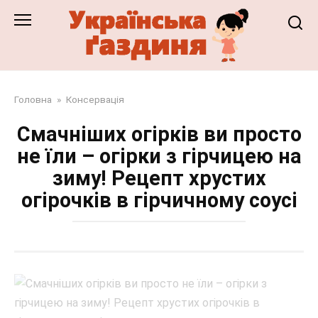
Перейти
до
змісту
Головна
»
Консервація
Смачніших огірків ви просто
не їли – огірки з гірчицею на
зиму! Рецепт хрустих
огірочків в гірчичному соусі