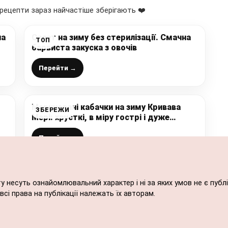
рецепти зараз найчастіше зберігають ❤️
на
Салат на зиму без стерилізації. Смачна
ТОП
барвиста закуска з овочів
Перейти →
Мариновані кабачки на зиму Кривава
ЗБЕРЕЖИ
Мері: хрусткі, в міру гострі і дуже
і
смачні, секрет у маринаді
Перейти →
ту несуть ознайомлювальний характер і ні за яких умов не є пу
сі права на публікації належать їх авторам.