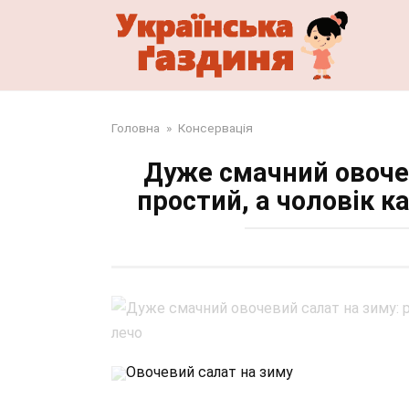
Перейти
до
змісту
Головна
»
Консервація
Дуже смачний овоче
простий, а чоловік к
Овочевий салат на зиму