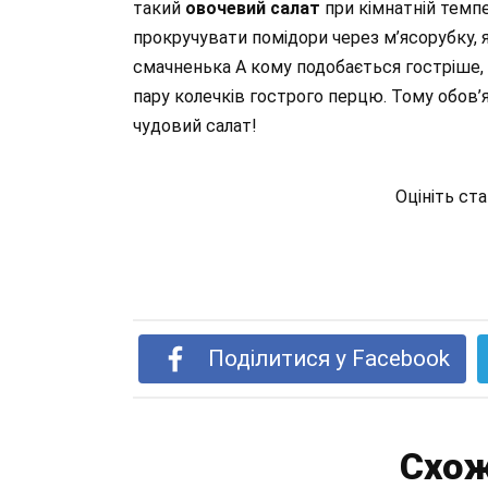
такий
овочевий салат
при кімнатній темпе
прокручувати помідори через м’ясорубку, я
смачненька А кому подобається гостріше, 
пару колечків гострого перцю. Тому обов’
чудовий салат!
Оцініть ст
Поділитися у Facebook
Схож