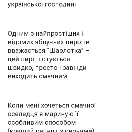
української господині
Одним з найпростіших і
відомих яблучних пирогів
вважається “Шарлотка” –
цей пиріг готується
швидко, просто і завжди
виходить смачним
Коли мені хочеться смачної
оселедця я мариную її
особливим способом
(кращий рецепт з овочами),