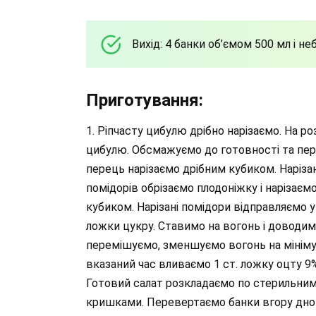
Вихід: 4 банки об’ємом 500 мл і н
Приготування:
1. Ріпчасту цибулю дрібно нарізаємо. На р
цибулю. Обсмажуємо до готовності та пер
перець нарізаємо дрібним кубиком. Нарізан
помідорів обрізаємо плодоніжку і нарізаєм
кубиком. Нарізані помідори відправляємо у 
ложки цукру. Ставимо на вогонь і доводимо
перемішуємо, зменшуємо вогонь на мініму
вказаний час вливаємо 1 ст. ложку оцту 9
Готовий салат розкладаємо по стерильним
кришками. Перевертаємо банки вгору дном