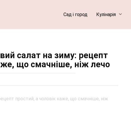
Сад і город
Кулінарія
вий салат на зиму: рецепт
аже, що смачніше, ніж лечо