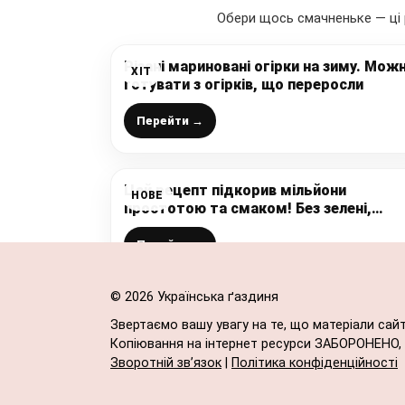
Обери щось смачненьке — ці 
Різані мариновані огірки на зиму. Мож
ХІТ
готувати з огірків, що переросли
Перейти →
Цей рецепт підкорив мільйони
НОВЕ
простотою та смаком! Без зелені,
прянощів і без стерилізації! Маринован
помідори на зиму – дуже смачні!
Перейти →
© 2026 Українська ґаздиня
Звертаємо вашу увагу на те, що матеріали сай
Копіювання на інтернет ресурси ЗАБОРОНЕНО, в
Зворотній зв’язок
|
Політика конфіденційності