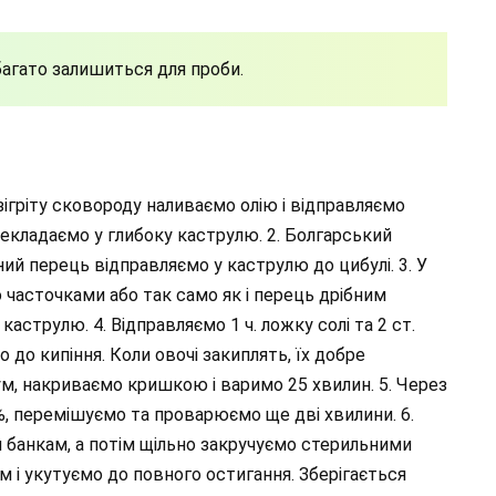
ебагато залишиться для проби.
озігріту сковороду наливаємо олію і відправляємо
екладаємо у глибоку каструлю. 2. Болгарський
ий перець відправляємо у каструлю до цибулі. 3. У
о часточками або так само як і перець дрібним
каструлю. 4. Відправляємо 1 ч. ложку солі та 2 ст.
 до кипіння. Коли овочі закиплять, їх добре
м, накриваємо кришкою і варимо 25 хвилин. 5. Через
%, перемішуємо та проварюємо ще дві хвилини. 6.
 банкам, а потім щільно закручуємо стерильними
 і укутуємо до повного остигання. Зберігається