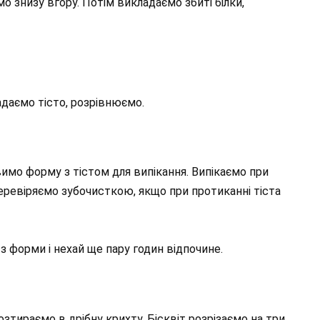
мо знизу вгору. Потім викладаємо збиті білки,
даємо тісто, розрівнюємо.
авимо форму з тістом для випікання. Випікаємо при
перевіряємо зубочисткою, якщо при протиканні тіста
 з форми і нехай ще пару годин відпочине.
 розтираємо в дрібну крихту. Бісквіт розрізаємо на три