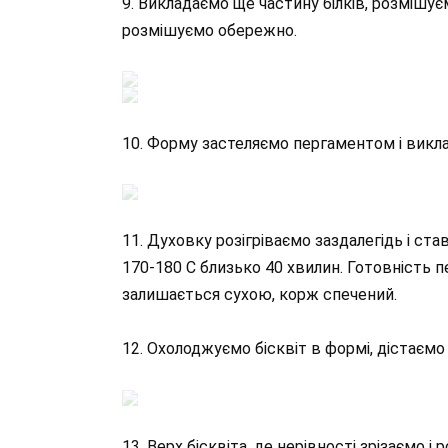
9. Викладаємо ще частину білків, розмішує
розмішуємо обережно.
10. Форму застеляємо пергаментом і викла
11. Духовку розігріваємо заздалегідь і ст
170-180 С близько 40 хвилин. Готовність 
залишається сухою, корж спечений.
12. Охолоджуємо бісквіт в формі, дістаємо
13. Верх бісквіта, де нерівності зрізаємо і