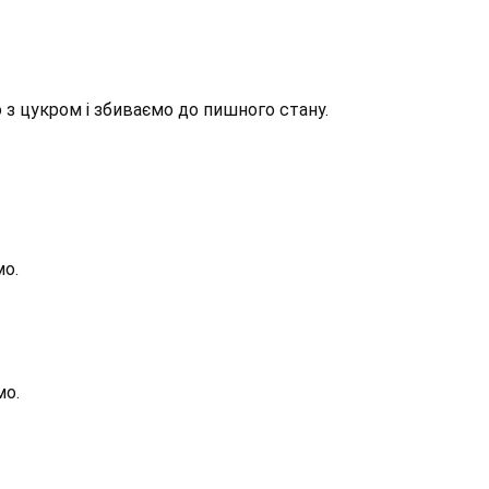
з цукром і збиваємо до пишного стану.
мо.
мо.