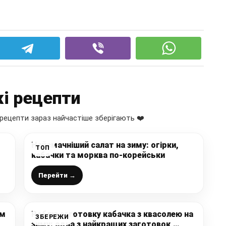
і рецепти
рецепти зараз найчастіше зберігають ❤️
Найсмачніший салат на зиму: огірки,
ТОП
кабачки та морква по-корейськи
ат
Перейти →
им
Роблю заготовку кабачка з квасолею на
ЗБЕРЕЖИ
зиму: одна з найкращих заготовок,