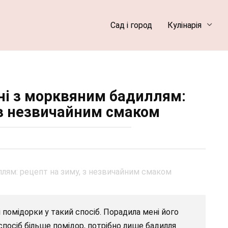
Сад і город
Кулінарія
і з морквяним бадиллям:
 з незвичайним смаком
 помідорки у такий спосіб. Порадила мені його
спосіб більше помідор, потрібно лише бадилля