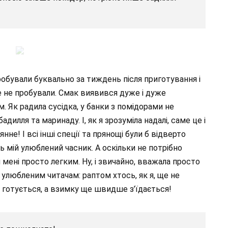
робували буквально за тиждень після приготування і
е не пробували. Смак виявився дуже і дуже
м. Як радила сусідка, у банки з помідорами не
дилля та маринаду. І, як я зрозуміла надалі, саме це і
нне! І всі інші спеції та прянощі були б відверто
ь мій улюблений часник. А оскільки не потрібно
я мені просто легким. Ну, і звичайно, вважала просто
улюбленим читачам: раптом хтось, як я, ще не
 готується, а взимку ще швидше з’їдається!