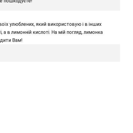
не пошкодуєте!
своїх улюблених, який використовую і в інших
, а в лимонній кислоті. На мій погляд, лимонка
удити Вам!