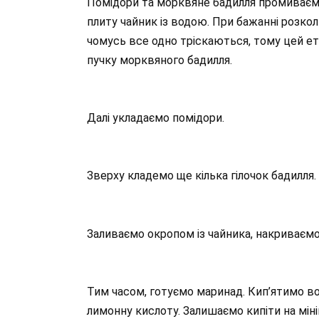
Помідори та морквяне бадилля промиваємо
плиту чайник із водою. При бажанні розко
чомусь все одно тріскаються, тому цей ет
пучку морквяного бадилля.
Далі укладаємо помідори.
Зверху кладемо ще кілька гілочок бадилля.
Заливаємо окропом із чайника, накриваєм
Тим часом, готуємо маринад. Кип’ятимо во
лимонну кислоту. Залишаємо кипіти на міні