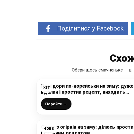
Поділитися у Facebook
Схож
Обери щось смачненьке — ці 
Помідори по-корейськи на зиму: дуже
ХІТ
вдалий і простий рецепт, виходить
неймовірно смачно, взимку такий сал
в нас “відлітає на ура”
Перейти →
Салат з огірків на зиму: ділюсь прост
НОВЕ
і смачним рецептом