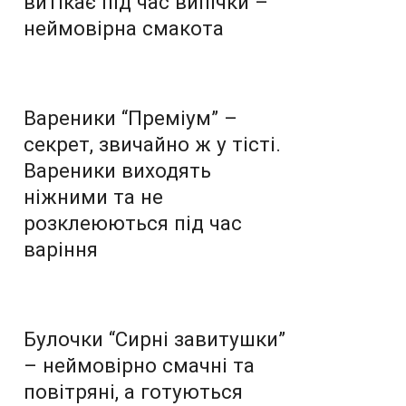
витікає під час випічки –
неймовірна смакота
Вареники “Преміум” –
секрет, звичайно ж у тісті.
Вареники виходять
ніжними та не
розклеюються під час
варіння
Булочки “Сирні завитушки”
– неймовірно смачні та
повітряні, а готуються