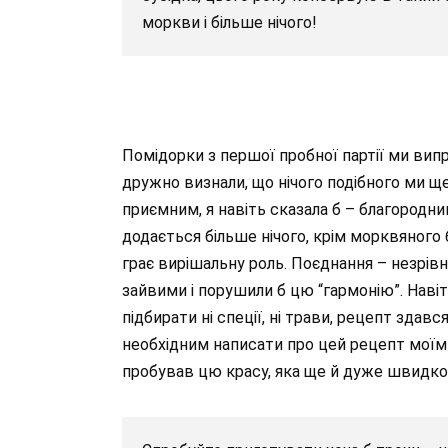
моркви і більше нічого!
Помідорки з першої пробної партії ми вип
дружно визнали, що нічого подібного ми щ
приємним, я навіть сказала б – благородни
додається більше нічого, крім морквяного ба
грає вирішальну роль. Поєднання – незрівня
зайвими і порушили б цю “гармонію”. Навіт
підбирати ні спеції, ні трави, рецепт здавс
необхідним написати про цей рецепт моїм 
пробував цю красу, яка ще й дуже швидко