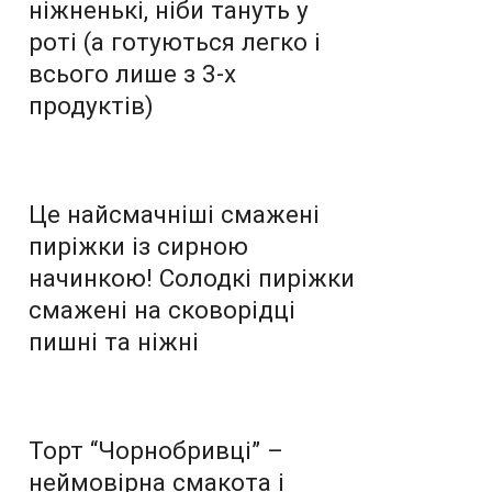
ніжненькі, ніби тануть у
роті (а готуються легко і
всього лише з 3-х
продуктів)
Це найсмачніші смажені
пиріжки із сирною
начинкою! Солодкі пиріжки
смажені на сковорідці
пишні та ніжні
Торт “Чорнобривці” –
неймовірна смакота і