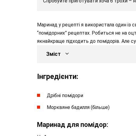
Спробуйте приготувати хоча б трохи – 
Маринад у рецепті я використала один із 
“помідорних” рецептах. Робиться не на оцті
якнайкраще підходить до помідорів. Але с
Зміст
Інгредієнти:
Дрібні помідори
Морквяне бадилля (більше)
Маринад для помідор: