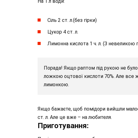
На 1 л води:
Сіль 2 ст. л.(без гірки)
Цукор 4 ст. л.
Лимонна кислота 1 ч. л. (З невеликою 
Порада! Якщо раптом під рукою не було
ложкою оцтової кислоти 70%. Але все ж
лимонкою.
Якщо бажаєте, щоб помідори вийшли малосо
ст. л. Але це вже – на любителя.
Приготування: