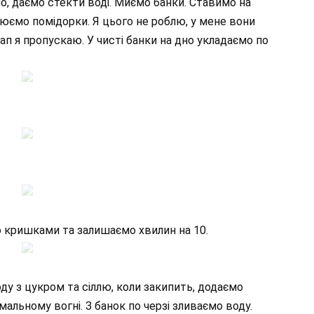
, даємо стекти воді. Миємо банки. Ставимо на
люємо помідорки. Я цього не роблю, у мене вони
ап я пропускаю. У чисті банки на дно укладаємо по
о кришками та залишаємо хвилин на 10.
ду з цукром та сіллю, коли закипить, додаємо
мальному вогні. З банок по черзі зливаємо воду.