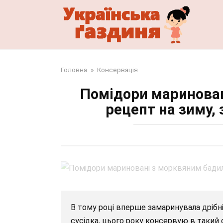
Перейти
до
змісту
Головна
»
Консервація
Помідори маринован
рецепт на зиму,
В тому році вперше замаринувала дрібні
сусідка, цього року консервую в такий 