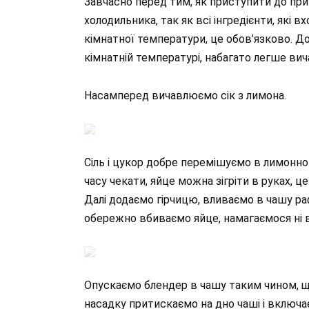
Завчасно перед тим, як приступити до при
холодильника, так як всі інгредієнти, які 
кімнатної температури, це обов’язково. До
кімнатній температурі, набагато легше вич
Насамперед вичавлюємо сік з лимона.
Сіль і цукор добре перемішуємо в лимонно
часу чекати, яйце можна зігріти в руках, 
Далі додаємо гірчицю, вливаємо в чашу ра
обережно вбиваємо яйце, намагаємося ні 
Опускаємо блендер в чашу таким чином, щ
насадку притискаємо на дно чаші і включ