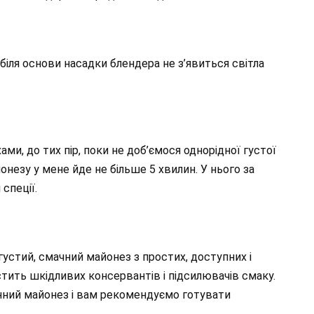
 біля основи насадки блендера не з’явиться світла
ми, до тих пір, поки не доб’ємося однорідної густої
онезу у мене йде не більше 5 хвилин. У нього за
спеції.
устий, смачний майонез з простих, доступних і
стить шкідливих консервантів і підсилювачів смаку.
ний майонез і вам рекомендуємо готувати