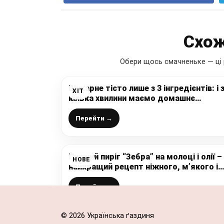
Схож
Обери щось смачненьке — ці 
Шикарне тісто лише з 3 інгредієнтів: і 
ХІТ
кілька хвилини маємо домашнє
листкове тісто
Перейти →
Пишний пиріг “Зебра” на молоці і олії –
НОВЕ
найкращий рецепт ніжного, м’якого і
дуже смачного пирога до чаю
Перейти →
© 2026 Українська ґаздиня