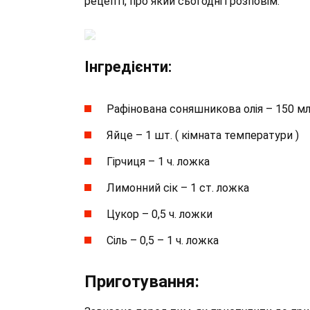
рецепті, про який сьогодні і розповім.
Інгредієнти:
Рафінована соняшникова олія – 150 мл
Яйце – 1 шт. ( кімната температури )
Гірчиця – 1 ч. ложка
Лимонний сік – 1 ст. ложка
Цукор – 0,5 ч. ложки
Сіль – 0,5 – 1 ч. ложка
Приготування: