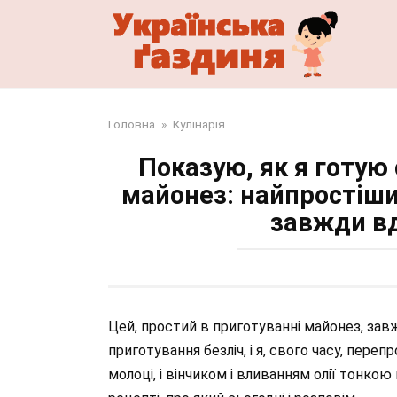
Перейти
до
змісту
Головна
»
Кулінарія
Показую, як я готую
майонез: найпростіши
завжди вд
Цей, простий в приготуванні майонез, зав
приготування безліч, і я, свого часу, пере
молоці, і вінчиком і вливанням олії тонко