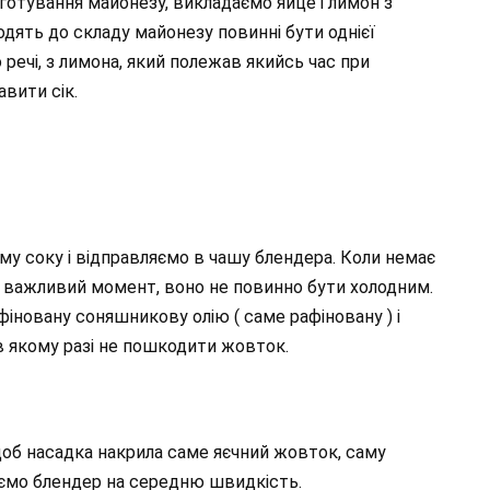
готування майонезу, викладаємо яйце і лимон з
входять до складу майонезу повинні бути однієї
 речі, з лимона, який полежав якийсь час при
авити сік.
му соку і відправляємо в чашу блендера. Коли немає
це важливий момент, воно не повинно бути холодним.
фіновану соняшникову олію ( саме рафіновану ) і
в якому разі не пошкодити жовток.
об насадка накрила саме яєчний жовток, саму
аємо блендер на середню швидкість.