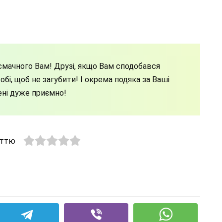
мачного Вам! Друзі, якщо Вам сподобався
бі, щоб не загубити! І окрема подяка за Ваші
ені дуже приємно!
аттю