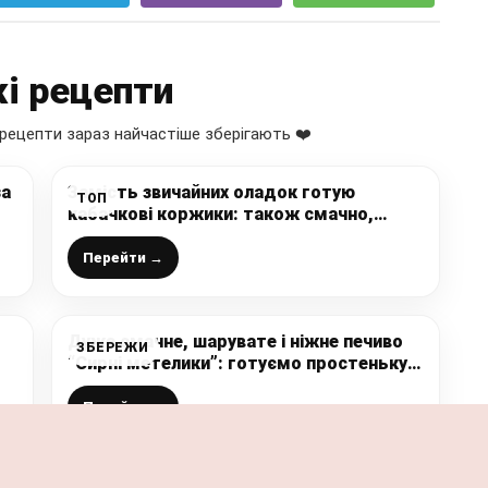
і рецепти
рецепти зараз найчастіше зберігають ❤️
за
Замість звичайних оладок готую
ТОП
кабачкові коржики: також смачно,
тільки простіше
Перейти →
Дуже смачне, шарувате і ніжне печиво
ЗБЕРЕЖИ
“Сирні метелики”: готуємо простеньку і
швидку випічку до чаю, яка
сподобається всім
Перейти →