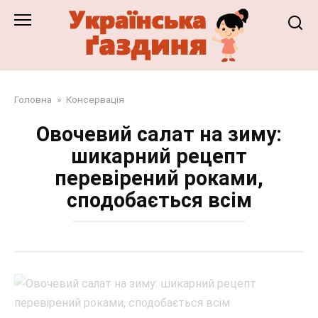
Перейти
до
змісту
Головна
»
Консервація
Овочевий салат на зиму:
шикарний рецепт
перевірений роками,
сподобається всім