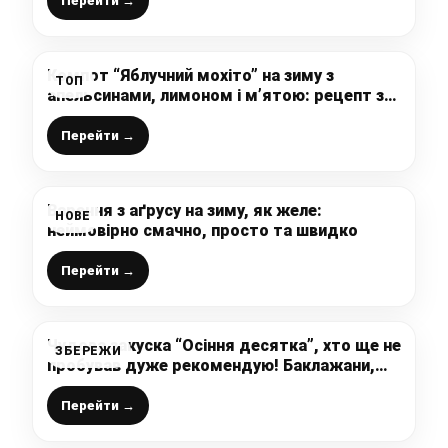
Перейти →
Компот “Яблучний мохіто” на зиму з
ТОП
апельсинами, лимоном і м’ятою: рецепт з
цілих яблук, дуже смачно виходить і
ароматно, хто не пробував рекомендую
Перейти →
Варення з аґрусу на зиму, як желе:
НОВЕ
неймовірно смачно, просто та швидко
Перейти →
Чудова закуска “Осіння десятка”, хто ще не
ЗБЕРЕЖИ
пробував дуже рекомендую! Баклажани,
перець і помідори на зиму – все в одній
банці!
Перейти →