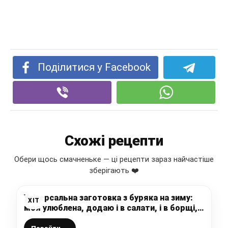
Поділитися у Facebook
Схожі рецепти
Обери щось смачненьке — ці рецепти зараз найчастіше
зберігають ❤️
Універсальна заготовка з буряка на зиму:
ХІТ
моя улюблена, додаю і в салати, і в борщі, і
для бутерброду, готується просто і легко