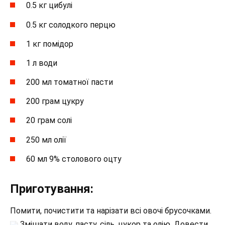
0.5 кг цибулі
0.5 кг солодкого перцю
1 кг помідор
1 л води
200 мл томатної пасти
200 грам цукру
20 грам солі
250 мл олії
60 мл 9% столового оцту
Приготування:
Помити, почистити та нарізати всі овочі брусочками.
Змішати воду, пасту, сіль, цукор та олію. Довести