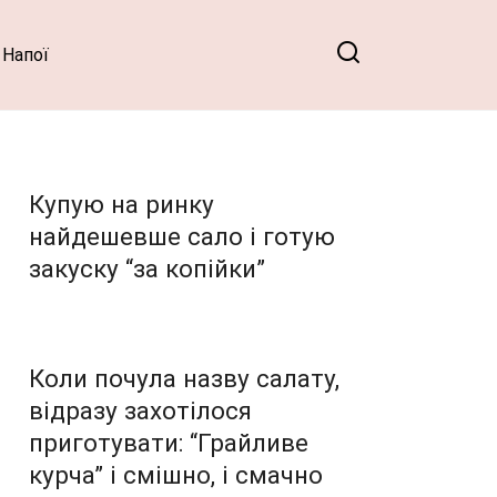
Напої
Купую на ринку
найдешевше сало і готую
закуску “за копійки”
Коли почула назву салату,
відразу захотілося
приготувати: “Грайливе
курча” і смішно, і смачно