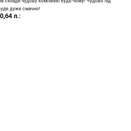
ів складе чудову компанію будь-чому! Чудово під
 буде дуже смачно!
,64 л.: