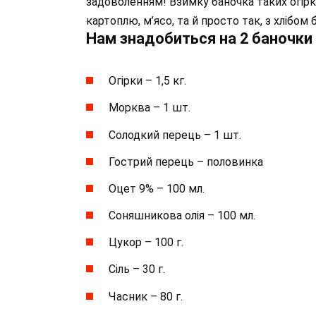
задоволенням! Взимку баночка таких огірк
картоплю, м’ясо, та й просто так, з хлібом
Нам знадобиться на 2 баночки 0
Огірки – 1,5 кг.
Морква – 1 шт.
Солодкий перець – 1 шт.
Гострий перець – половинка
Оцет 9% – 100 мл.
Соняшникова олія – 100 мл.
Цукор – 100 г.
Сіль – 30 г.
Часник – 80 г.