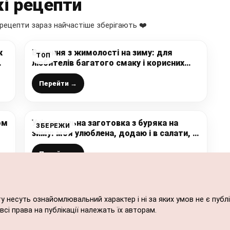
і рецепти
рецепти зараз найчастіше зберігають ❤️
к
Варення з жимолості на зиму: для
ТОП
любителів багатого смаку і корисних
ароматних заготовок
и
Перейти →
ом
Універсальна заготовка з буряка на
ЗБЕРЕЖИ
зиму: моя улюблена, додаю і в салати, і
в борщі, і для бутерброду, готується
просто і легко
Перейти →
ту несуть ознайомлювальний характер і ні за яких умов не є пу
сі права на публікації належать їх авторам.