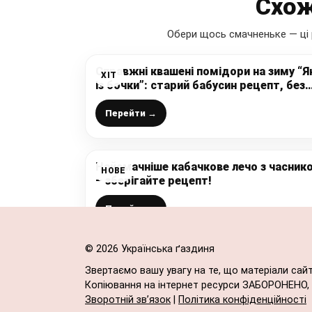
Схож
Обери щось смачненьке — ці 
Справжні квашені помідори на зиму “Я
ХІТ
із бочки”: старий бабусин рецепт, без
кислот, такі смачні, що завжди
з’їдаються першими (можна зберігат
Перейти →
навіть у квартирі)
Найсмачніше кабачкове лечо з часник
НОВЕ
– зберігайте рецепт!
Перейти →
© 2026 Українська ґаздиня
Звертаємо вашу увагу на те, що матеріали сай
Копіювання на інтернет ресурси ЗАБОРОНЕНО, в
Зворотній зв’язок
|
Політика конфіденційності