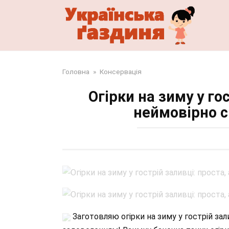
Перейти
до
змісту
Головна
»
Консервація
Огірки на зиму у го
неймовірно 
Заготовляю огірки на зиму у гострій зал