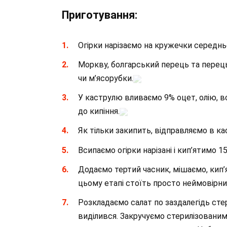
Приготування:
Огірки нарізаємо на кружечки середнь
Моркву, болгарський перець та перец
чи м’ясорубки.
У каструлю вливаємо 9% оцет, олію, вс
до кипіння.
Як тільки закипить, відправляємо в кас
Всипаємо огірки нарізані і кип’ятимо 
Додаємо тертий часник, мішаємо, кип’
цьому етапі стоїть просто неймовірни
Розкладаємо салат по заздалегідь сте
виділився. Закручуємо стерилізовани