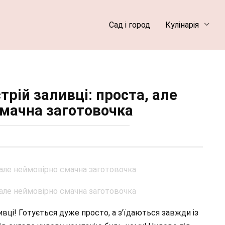
Сад і город
Кулінарія
стрій заливці: проста, але
смачна заготовочка
ивці! Готується дуже просто, а з’їдаються завжди із