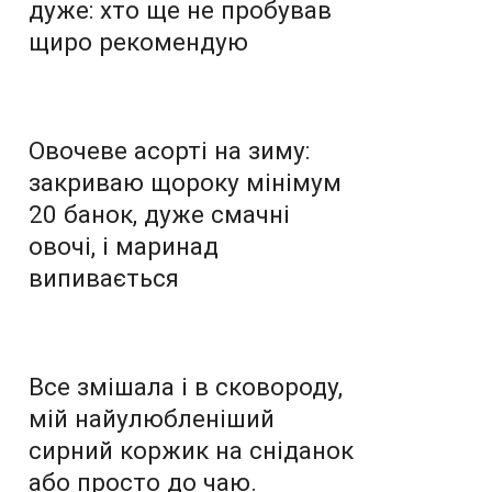
дуже: хто ще не пробував
щиро рекомендую
Овочеве асорті на зиму:
закриваю щороку мінімум
20 банок, дуже смачні
овочі, і маринад
випивається
Все змішала і в сковороду,
мій найулюбленіший
сирний коржик на сніданок
або просто до чаю.