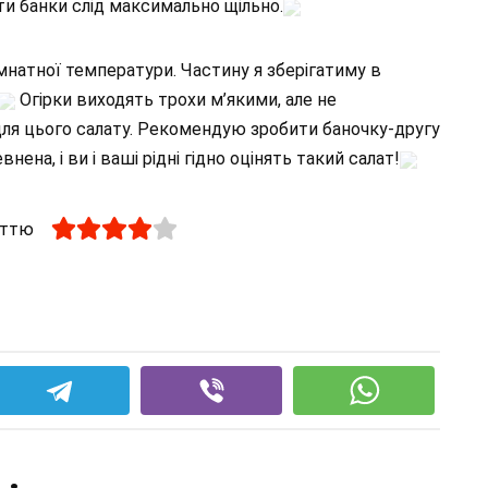
и банки слід максимально щільно.
імнатної температури. Частину я зберігатиму в
Огірки виходять трохи м’якими, але не
для цього салату. Рекомендую зробити баночку-другу
ена, і ви і ваші рідні гідно оцінять такий салат!
аттю