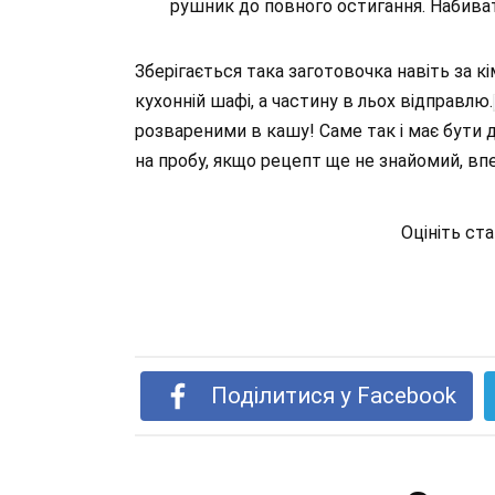
рушник до повного остигання. Набиват
Зберігається така заготовочка навіть за к
кухонній шафі, а частину в льох відправлю.
розвареними в кашу! Саме так і має бути 
на пробу, якщо рецепт ще не знайомий, впевн
Оцініть ст
Поділитися у Facebook