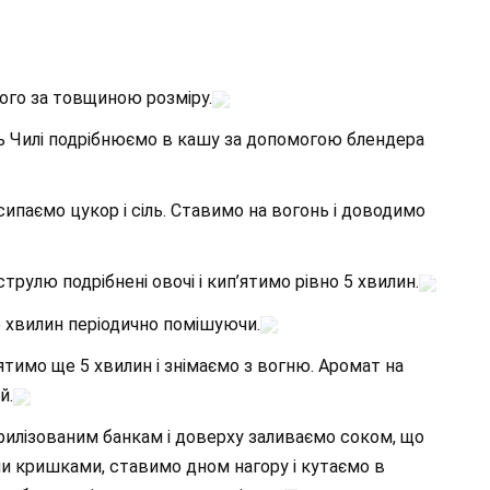
ого за товщиною розміру.
ь Чилі подрібнюємо в кашу за допомогою блендера
ипаємо цукор і сіль. Ставимо на вогонь і доводимо
трулю подрібнені овочі і кип’ятимо рівно 5 хвилин.
15 хвилин періодично помішуючи.
ятимо ще 5 хвилин і знімаємо з вогню. Аромат на
й.
рилізованим банкам і доверху заливаємо соком, що
ми кришками, ставимо дном нагору і кутаємо в