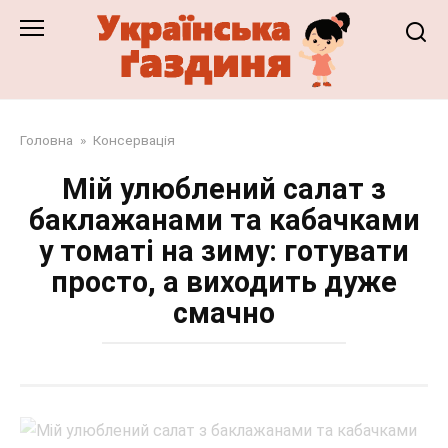
Перейти
до
змісту
Головна
»
Консервація
Мій улюблений салат з
баклажанами та кабачками
у томаті на зиму: готувати
просто, а виходить дуже
смачно