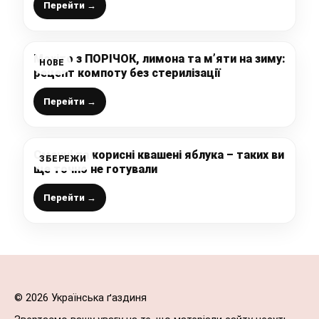
Перейти →
Мохіто з ПОРІЧОК, лимона та м’яти на зиму:
НОВЕ
рецепт компоту без стерилізації
Перейти →
Смачні та корисні квашені яблука – таких ви
ЗБЕРЕЖИ
ще точно не готували
Перейти →
© 2026 Українська ґаздиня