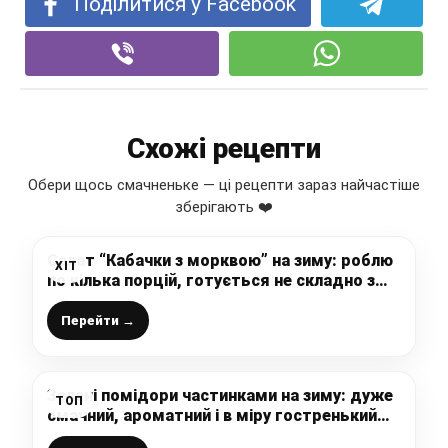
Поділитися у Facebook
Схожі рецепти
Обери щось смачненьке — ці рецепти зараз найчастіше
зберігають ❤️
Салат “Кабачки з морквою” на зиму: роблю
ХІТ
по кілька порцій, готується не складно з
доступних інгредієнтів
Перейти →
Зелені помідори частинками на зиму: дуже
ТОП
смачний, ароматний і в міру гостренький
рецепт