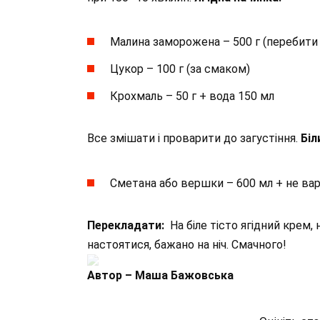
Малина заморожена – 500 г (перебити
Цукор – 100 г (за смаком)
Крохмаль – 50 г + вода 150 мл
Все змішати і проварити до загустіння.
Біл
Сметана або вершки – 600 мл + не варе
Перекладати:
На біле тісто ягідний крем,
настоятися, бажано на ніч. Смачного!
Автор – Маша Бажовська