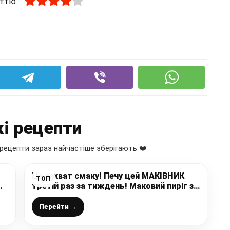
аттю
і рецепти
рецепти зараз найчастіше зберігають ❤️
Це захват смаку! Печу цей МАКІВНИК
ТОП
ю
третій раз за тиждень! Маковий пиріг за
з
рецептом улюбленої закарпатської
господині
Перейти →