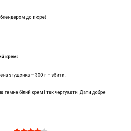
 блендером до пюре)
ий крем:
на згущонка – 300 г – збити .
 на темне білий крем і так чергувати. Дати добре