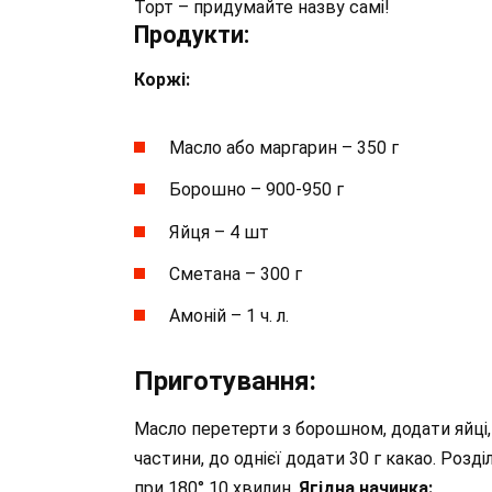
Торт – придумайте назву самі!
Продукти:
Коржі:
Масло або маргарин – 350 г
Борошно – 900-950 г
Яйця – 4 шт
Сметана – 300 г
Амоній – 1 ч. л.
Приготування:
Масло перетерти з борошном, додати яйці,
частини, до однієї додати 30 г какао. Розділ
при 180° 10 хвилин.
Ягідна начинка: