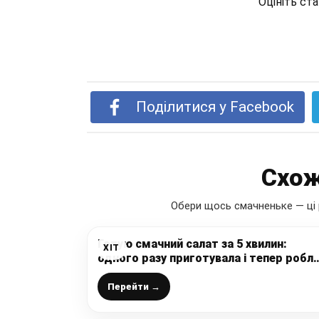
Оцініть ст
Поділитися у Facebook
Схож
Обери щось смачненьке — ці 
Готую смачний салат за 5 хвилин:
ХІТ
одного разу приготувала і тепер робл
постійно (швидкий та корисний салат і
буряка та капусти на кожен день)
Перейти →