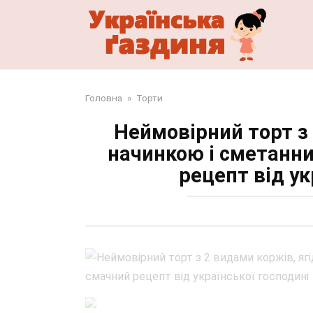
Перейти
до
змісту
Головна
»
Торти
Неймовірний торт з
начинкою і сметанн
рецепт від ук