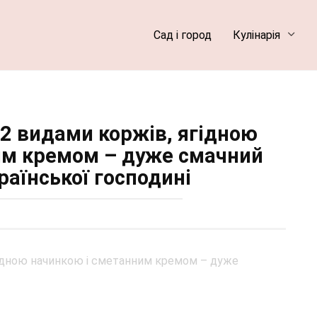
Сад і город
Кулінарія
 2 видами коржів, ягідною
им кремом – дуже смачний
раїнської господині