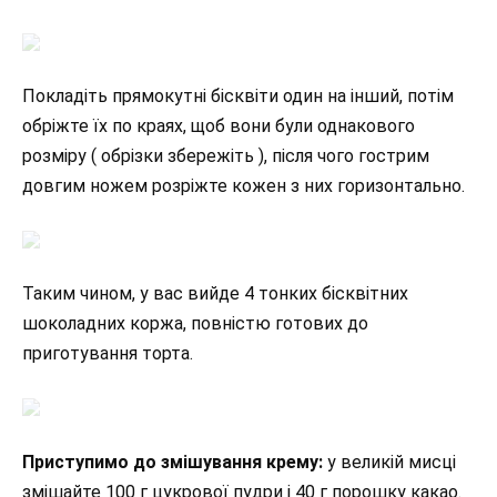
Покладіть прямокутні бісквіти один на інший, потім
обріжте їх по краях, щоб вони були однакового
розміру ( обрізки збережіть ), після чого гострим
довгим ножем розріжте кожен з них горизонтально.
Таким чином, у вас вийде 4 тонких бісквітних
шоколадних коржа, повністю готових до
приготування торта.
Приступимо до змішування крему:
у великій мисці
змішайте 100 г цукрової пудри і 40 г порошку какао.