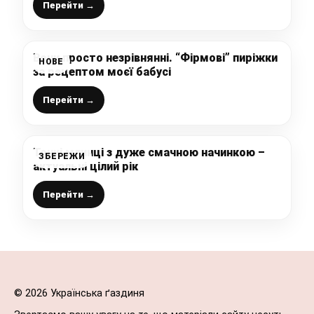
пробував – рекомендую
Перейти →
Вони просто незрівнянні. “Фірмові” пиріжки
НОВЕ
за рецептом моєї бабусі
Перейти →
Тонкі млинці з дуже смачною начинкою –
ЗБЕРЕЖИ
актуальні цілий рік
Перейти →
© 2026 Українська ґаздиня