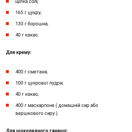
щіпка солі;
165 г цукру;
130 г борошна;
40 г какао.
Для крему:
400 г сметани;
100 г цукрової пудри;
40 г какао;
400 г маскарпоне ( домашній сир або
вершкового сиру ).
Для шоколадного ганашу: